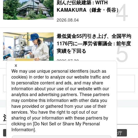
4
刻んだ伝統建築 : WITH
KAMAKURA（鎌倉・長谷）
2026.08.04
最低賃金55円引き上げ、全国平均
5
1176円に―厚労省審議会 : 前年度
実績を下回る
2026.07.30
もっと見る
注目のキーワード
共同通信ニュース
気象・災害
災害
気象庁