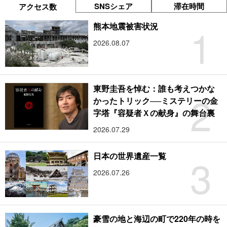
SNSシェア
滞在時間
アクセス数
1
熊本地震被害状況
2026.08.07
東野圭吾を悼む：誰も考えつかな
2
かったトリック──ミステリーの金
字塔『容疑者Ｘの献身』の舞台裏
2026.07.29
3
日本の世界遺産一覧
2026.07.26
豪雪の地と海辺の町で220年の時を