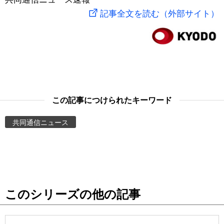
記事全文を読む（外部サイト）
スポーツ・東京2020
文化
動画/Live
科学・技術
Books
暮らし
Cinema
この記事につけられたキーワード
スポーツ・東京2020
Topics
共同通信ニュース
Images
People
東京
このシリーズの他の記事
お知らせ