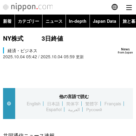
新着
カテゴリー
ニュース
In-depth
Japan Data
旅と暮
English
政治・外交
Topics
NY株式 3日終値
简体字
News
経済・ビジネス
経済・ビジネス
Images
繁體字
from Japan
2025.10.04 05:42 / 2025.10.04 05:59
更新
カテゴリー
国際・海外
People
Français
政治・外交
ニュース
社会
東京
Español
経済・ビジネス
トップ
In-depth
他の言語で読む
文化
お知らせ
العربية
English
日本語
简体字
繁體字
Français
Español
العربية
Русский
国際
アーカイブ
Japan Data
科学・技術
Русский
社会
旅と暮らし
暮らし
共同通信ニュース速報