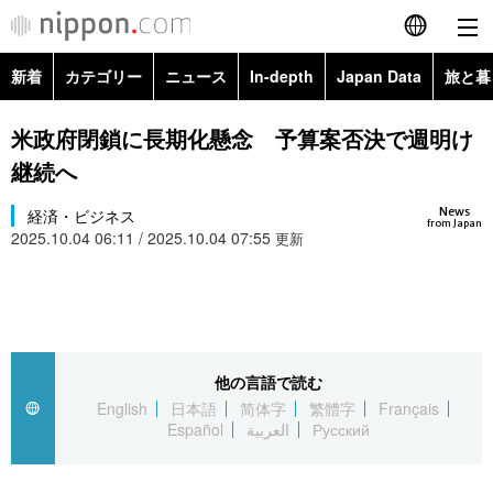
新着
カテゴリー
ニュース
In-depth
Japan Data
旅と暮
English
政治・外交
Topics
米政府閉鎖に長期化懸念 予算案否決で週明け
简体字
継続へ
経済・ビジネス
Images
繁體字
カテゴリー
News
経済・ビジネス
from Japan
2025.10.04 06:11 / 2025.10.04 07:55
国際・海外
更新
People
Français
政治・外交
ニュース
社会
東京
Español
経済・ビジネス
トップ
In-depth
文化
お知らせ
العربية
他の言語で読む
国際
アーカイブ
Japan Data
科学・技術
English
日本語
简体字
繁體字
Français
Русский
Español
العربية
Русский
社会
旅と暮らし
暮らし