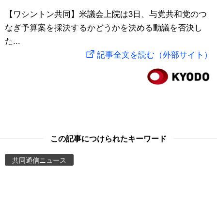
スポーツ・東京2020
【ワシントン共同】米議会上院は3日、与党共和党のつ
文化
動画/Live
なぎ予算案を採決するかどうかを決める動議を否決し
た...
科学・技術
Books
記事全文を読む（外部サイト）
暮らし
Cinema
スポーツ・東京2020
Topics
Images
この記事につけられたキーワード
People
共同通信ニュース
東京
お知らせ