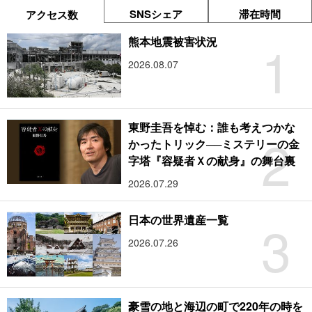
SNSシェア
滞在時間
アクセス数
1
熊本地震被害状況
2026.08.07
東野圭吾を悼む：誰も考えつかな
2
かったトリック──ミステリーの金
字塔『容疑者Ｘの献身』の舞台裏
2026.07.29
3
日本の世界遺産一覧
2026.07.26
豪雪の地と海辺の町で220年の時を