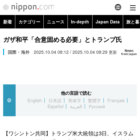
新着
カテゴリー
ニュース
In-depth
Japan Data
旅と暮
English
政治・外交
Topics
ガザ和平「合意固める必要」とトランプ氏
简体字
News
経済・ビジネス
国際・海外
2025.10.04 08:12 / 2025.10.04 08:29
Images
更新
繁體字
from Japan
カテゴリー
国際・海外
People
Français
政治・外交
ニュース
社会
東京
Español
他の言語で読む
経済・ビジネス
トップ
In-depth
文化
お知らせ
English
日本語
简体字
繁體字
Français
العربية
Español
العربية
Русский
国際
アーカイブ
Japan Data
科学・技術
Русский
社会
旅と暮らし
暮らし
【ワシントン共同】トランプ米大統領は3日、イスラム