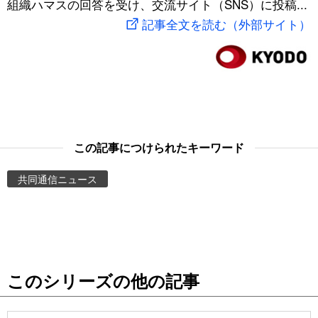
組織ハマスの回答を受け、交流サイト（SNS）に投稿...
スポーツ・東京2020
文化
動画/Live
記事全文を読む（外部サイト）
科学・技術
Books
暮らし
Cinema
スポーツ・東京2020
Topics
この記事につけられたキーワード
共同通信ニュース
Images
People
東京
このシリーズの他の記事
お知らせ