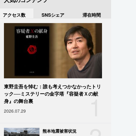
人気のコンテンツ
アクセス数
SNSシェア
滞在時間
東野圭吾を悼む：誰も考えつかなかったトリ
1
ック──ミステリーの金字塔『容疑者Ｘの献
身』の舞台裏
2026.07.29
2
熊本地震被害状況