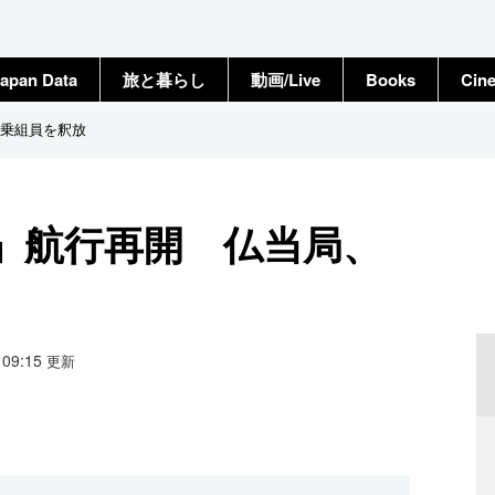
apan Data
旅と暮らし
動画/Live
Books
Cin
乗組員を釈放
」航行再開 仏当局、
4 09:15
更新