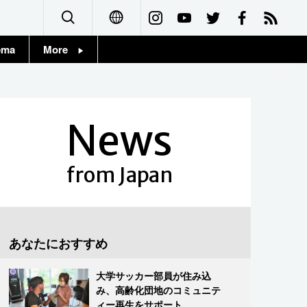
ema
More
English
Topics
简体字
Images
News
繁體字
People
Français
from Japan
東京
Español
お知らせ
العربية
あなたにおすすめ
Русский
大学サッカー部員が住み込
み、高齢化団地のコミュニテ
ィー再生をサポート