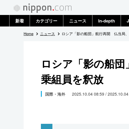
新着
カテゴリー
ニュース
In-depth
J
政治・外交
トップ
Home
ニュース
ロシア「影の船団」航行再開 仏当局、
経済・ビジネス
アーカイブ
ロシア「影の船団
国際
乗組員を釈放
社会
文化
国際・海外
2025.10.04 08:59 / 2025.10.0
科学・技術
暮らし