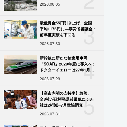
2026.08.05
3
最低賃金55円引き上げ、全国
平均1176円に―厚労省審議会 :
前年度実績を下回る
2026.07.30
4
新幹線に新たな検査用車両
「SOAR」2029年度に導入へ :
ドクターイエローは27年1月に
引退
2026.07.29
5
【高市内閣の支持率】急落、
全8社が政権発足後最低に：3
社は2桁減─7月世論調査
2026.07.31