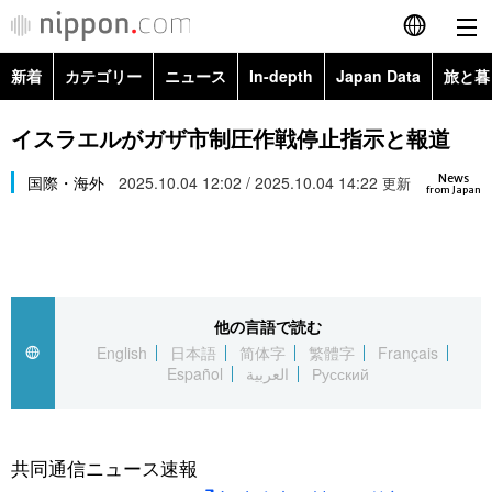
新着
カテゴリー
ニュース
In-depth
Japan Data
旅と暮
English
政治・外交
Topics
イスラエルがガザ市制圧作戦停止指示と報道
简体字
News
経済・ビジネス
国際・海外
2025.10.04 12:02 / 2025.10.04 14:22
Images
更新
繁體字
from Japan
カテゴリー
国際・海外
People
Français
政治・外交
ニュース
社会
東京
Español
他の言語で読む
経済・ビジネス
トップ
In-depth
文化
お知らせ
English
日本語
简体字
繁體字
Français
العربية
Español
العربية
Русский
国際
アーカイブ
Japan Data
科学・技術
Русский
社会
旅と暮らし
暮らし
共同通信ニュース速報