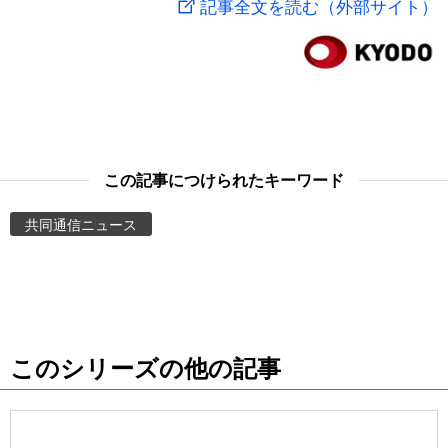
記事全文を読む（外部サイト）
スポーツ・東京2020
文化
動画/Live
科学・技術
Books
暮らし
Cinema
この記事につけられたキーワード
スポーツ・東京2020
Topics
共同通信ニュース
Images
People
このシリーズの他の記事
東京
お知らせ