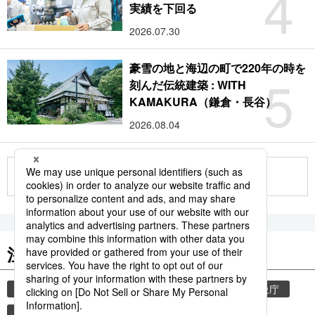
4
実績を下回る
2026.07.30
豪雪の地と海辺の町で220年の時を
5
刻んだ伝統建築 : WITH
KAMAKURA（鎌倉・長谷）
2026.08.04
もっと見る
注目のキーワード
共同通信ニュース
気象・災害
災害
気象庁
地震
津波
熊本
熊本地震
books