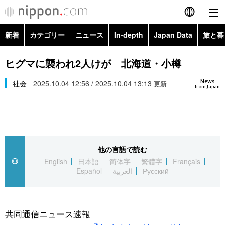
新着
カテゴリー
ニュース
In-depth
Japan Data
旅と暮
English
政治・外交
Topics
ヒグマに襲われ2人けが 北海道・小樽
简体字
News
経済・ビジネス
社会
2025.10.04 12:56 / 2025.10.04 13:13
Images
更新
繁體字
from Japan
カテゴリー
国際・海外
People
Français
政治・外交
ニュース
社会
東京
Español
他の言語で読む
経済・ビジネス
トップ
In-depth
文化
お知らせ
English
日本語
简体字
繁體字
Français
العربية
Español
العربية
Русский
国際
アーカイブ
Japan Data
科学・技術
Русский
社会
旅と暮らし
暮らし
共同通信ニュース速報