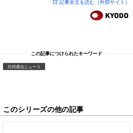
記事全文を読む（外部サイト）
スポーツ・東京2020
文化
動画/Live
科学・技術
Books
暮らし
Cinema
この記事につけられたキーワード
スポーツ・東京2020
Topics
共同通信ニュース
Images
People
このシリーズの他の記事
東京
お知らせ