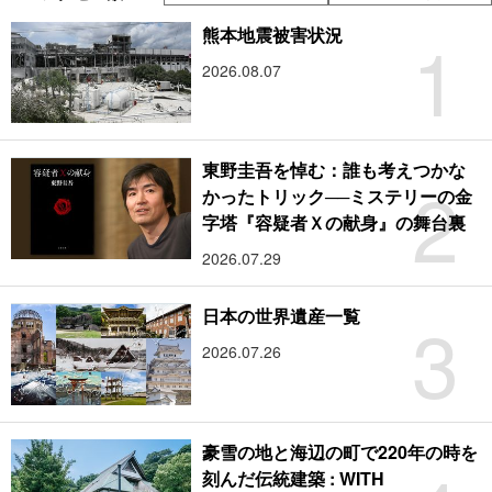
1
熊本地震被害状況
2026.08.07
東野圭吾を悼む：誰も考えつかな
2
かったトリック──ミステリーの金
字塔『容疑者Ｘの献身』の舞台裏
2026.07.29
3
日本の世界遺産一覧
2026.07.26
豪雪の地と海辺の町で220年の時を
刻んだ伝統建築 : WITH