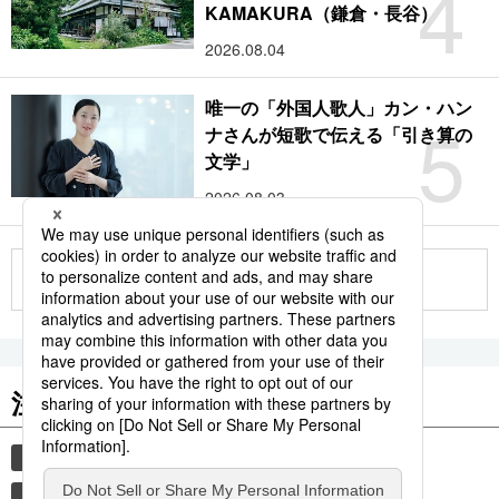
4
KAMAKURA（鎌倉・長谷）
2026.08.04
唯一の「外国人歌人」カン・ハン
5
ナさんが短歌で伝える「引き算の
文学」
2026.08.03
もっと見る
注目のキーワード
共同通信ニュース
時事通信ニュース
和食
観光
気象・災害
食材
災害
旅