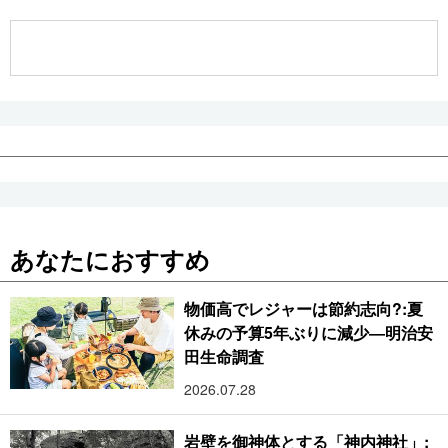
公式SNS
あなたにおすすめ
物価高でレジャーは節約志向?:夏
休みの予算5年ぶりに減少―明治安
田生命調査
2026.07.28
岩壁を御神体とする「神内神社」: