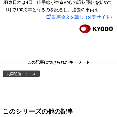
JR東日本は4日、山手線が東京都心の環状運転を始めて
スポーツ・東京2020
文化
動画/Live
11月で100周年となるのを記念し、過去の車両を...
記事全文を読む（外部サイト）
科学・技術
Books
暮らし
Cinema
スポーツ・東京2020
Topics
この記事につけられたキーワード
Images
共同通信ニュース
People
東京
このシリーズの他の記事
お知らせ