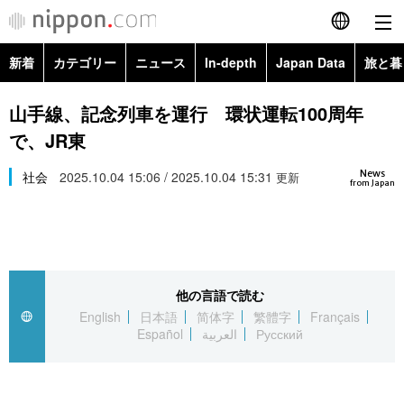
新着
カテゴリー
ニュース
In-depth
Japan Data
旅と暮
English
政治・外交
Topics
山手線、記念列車を運行 環状運転100周年
简体字
で、JR東
経済・ビジネス
Images
繁體字
カテゴリー
News
社会
2025.10.04 15:06 / 2025.10.04 15:31
更新
from Japan
国際・海外
People
Français
政治・外交
ニュース
社会
東京
Español
経済・ビジネス
トップ
In-depth
文化
お知らせ
العربية
他の言語で読む
English
日本語
简体字
繁體字
Français
国際
アーカイブ
Japan Data
科学・技術
Español
العربية
Русский
Русский
社会
旅と暮らし
暮らし