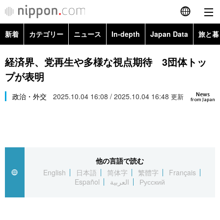
新着
カテゴリー
ニュース
In-depth
Japan Data
旅と暮
English
政治・外交
Topics
経済界、党再生や多様な視点期待 3団体トッ
简体字
プが表明
経済・ビジネス
Images
繁體字
カテゴリー
News
政治・外交
2025.10.04 16:08 / 2025.10.04 16:48
更新
from Japan
国際・海外
People
Français
政治・外交
ニュース
社会
東京
Español
経済・ビジネス
トップ
In-depth
文化
お知らせ
العربية
他の言語で読む
English
日本語
简体字
繁體字
Français
国際
アーカイブ
Japan Data
科学・技術
Español
العربية
Русский
Русский
社会
旅と暮らし
暮らし