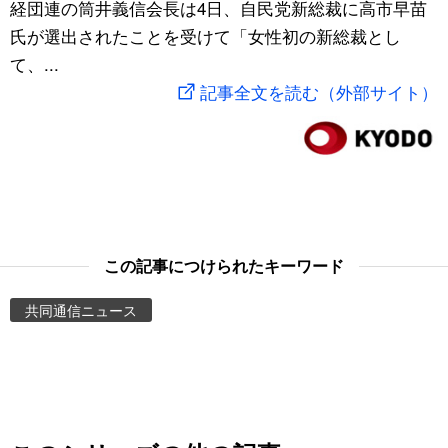
経団連の筒井義信会長は4日、自民党新総裁に高市早苗
スポーツ・東京2020
文化
動画/Live
氏が選出されたことを受けて「女性初の新総裁とし
て、...
科学・技術
Books
記事全文を読む（外部サイト）
暮らし
Cinema
スポーツ・東京2020
Topics
Images
この記事につけられたキーワード
共同通信ニュース
People
東京
お知らせ