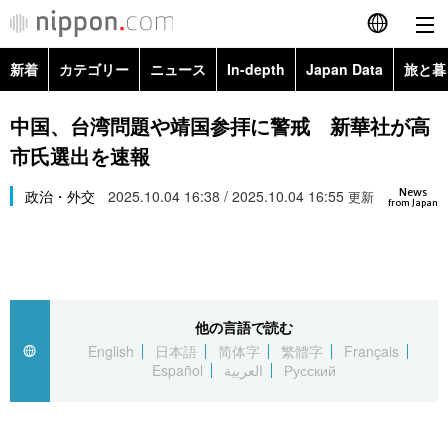
新着
カテゴリー
ニュース
In-depth
Japan Data
旅と暮
English
政治・外交
Topics
中国、台湾問題や靖国参拝に警戒 新華社が高
简体字
市氏選出を速報
経済・ビジネス
Images
繁體字
カテゴリー
News
政治・外交
2025.10.04 16:38 / 2025.10.04 16:55
更新
from Japan
国際・海外
People
Français
政治・外交
ニュース
社会
東京
Español
経済・ビジネス
トップ
In-depth
文化
お知らせ
العربية
他の言語で読む
English
日本語
简体字
繁體字
Français
国際
アーカイブ
Japan Data
科学・技術
Español
العربية
Русский
Русский
社会
旅と暮らし
暮らし