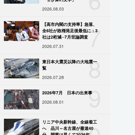
2026.08.03
7
【高市内閣の支持率】急落、
全8社が政権発足後最低に：3
社は2桁減─7月世論調査
2026.07.31
8
東日本大震災以降の大地震一
覧
2026.07.28
9
2026年7月 日本の出来事
2026.08.01
10
リニア中央新幹線、全線着工
へ 品川～名古屋が最速40
分、開業は早くて2036年