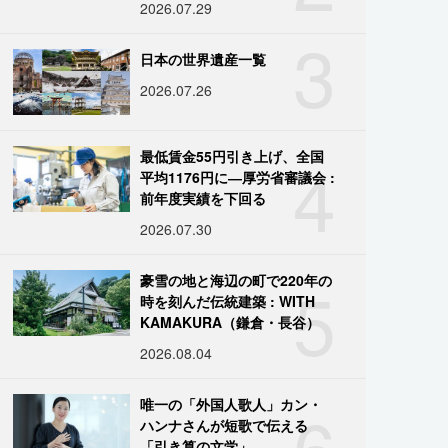
2026.07.29
3
日本の世界遺産一覧
2026.07.26
4
最低賃金55円引き上げ、全国
平均1176円に―厚労省審議会 :
前年度実績を下回る
2026.07.30
5
豪雪の地と海辺の町で220年の
時を刻んだ伝統建築 : WITH
KAMAKURA（鎌倉・長谷）
2026.08.04
6
唯一の「外国人歌人」カン・
ハンナさんが短歌で伝える
「引き算の文学」