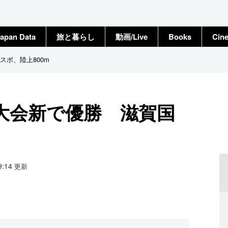
apan Data
旅と暮らし
動画/Live
Books
Cin
ポ、陸上800m
大会新で優勝 滋賀国
19:14
更新