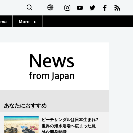
ema
More
English
Topics
简体字
Images
News
繁體字
People
Français
from Japan
東京
Español
お知らせ
العربية
あなたにおすすめ
Русский
ビーチサンダルは日本生まれ?
世界の海水浴場へ広まった意
外な開発秘話