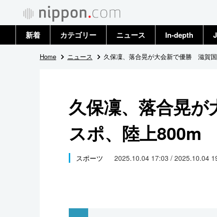
新着
カテゴリー
ニュース
In-depth
J
政治・外交
トップ
Home
ニュース
久保凜、落合晃が大会新で優勝 滋賀国ス
経済・ビジネス
アーカイブ
久保凜、落合晃が
国際
スポ、陸上800m
社会
文化
スポーツ
2025.10.04 17:03 / 2025.10.04 
科学・技術
暮らし