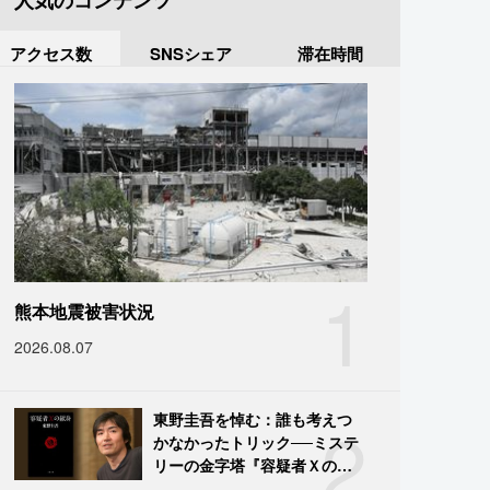
人気のコンテンツ
アクセス数
SNSシェア
滞在時間
1
熊本地震被害状況
2026.08.07
2
東野圭吾を悼む：誰も考えつ
かなかったトリック──ミステ
リーの金字塔『容疑者Ｘの献
身』の舞台裏