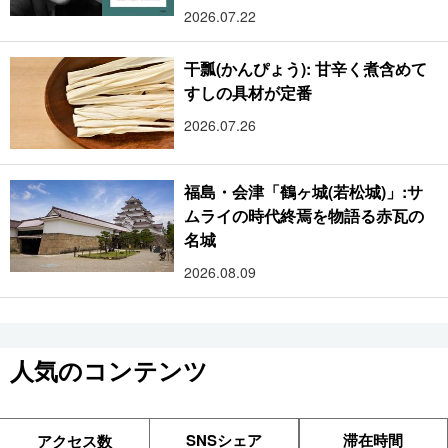
2026.07.22
干瓢(かんぴょう): 甘辛く煮含めて
すしの具材が定番
2026.07.26
福島・会津「鶴ヶ城(若松城)」:サ
ムライの時代終焉を物語る赤瓦の
名城
2026.08.09
人気のコンテンツ
SNSシェア
滞在時間
アクセス数