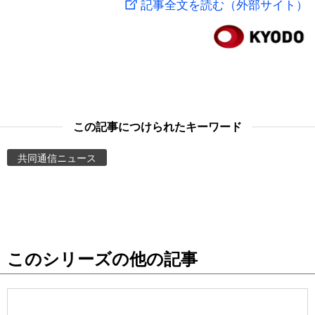
記事全文を読む（外部サイト）
スポーツ・東京2020
文化
動画/Live
科学・技術
Books
暮らし
Cinema
この記事につけられたキーワード
スポーツ・東京2020
Topics
共同通信ニュース
Images
People
このシリーズの他の記事
東京
お知らせ