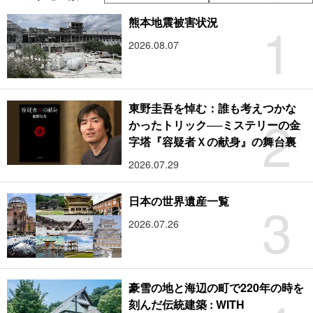
1
熊本地震被害状況
2026.08.07
東野圭吾を悼む：誰も考えつかな
2
かったトリック──ミステリーの金
字塔『容疑者Ｘの献身』の舞台裏
2026.07.29
3
日本の世界遺産一覧
2026.07.26
豪雪の地と海辺の町で220年の時を
刻んだ伝統建築 : WITH