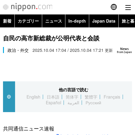
新着
カテゴリー
ニュース
In-depth
Japan Data
旅と暮
English
政治・外交
Topics
自民の高市新総裁が公明代表と会談
简体字
News
経済・ビジネス
政治・外交
2025.10.04 17:04 / 2025.10.04 17:21
Images
更新
繁體字
from Japan
カテゴリー
国際・海外
People
Français
政治・外交
ニュース
社会
東京
Español
他の言語で読む
経済・ビジネス
トップ
In-depth
文化
お知らせ
English
日本語
简体字
繁體字
Français
العربية
Español
العربية
Русский
国際
アーカイブ
Japan Data
科学・技術
Русский
社会
旅と暮らし
暮らし
共同通信ニュース速報