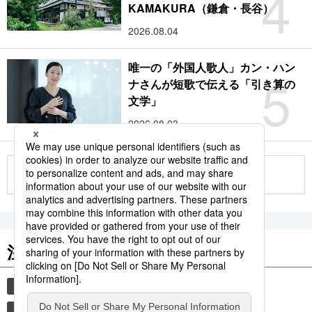
4
KAMAKURA（鎌倉・長谷）
2026.08.04
唯一の「外国人歌人」カン・ハン
5
ナさんが短歌で伝える「引き算の
文学」
2026.08.03
もっと見る
注目のキーワード
共同通信ニュース
時事通信ニュース
和食
観光
気象・災害
食材
災害
旅