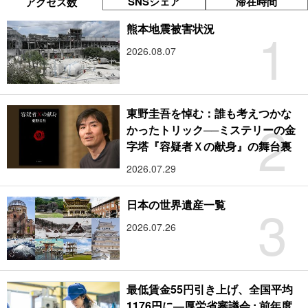
SNSシェア
滞在時間
アクセス数
1
熊本地震被害状況
2026.08.07
東野圭吾を悼む：誰も考えつかな
2
かったトリック──ミステリーの金
字塔『容疑者Ｘの献身』の舞台裏
2026.07.29
3
日本の世界遺産一覧
2026.07.26
最低賃金55円引き上げ、全国平均
1176円に―厚労省審議会 : 前年度