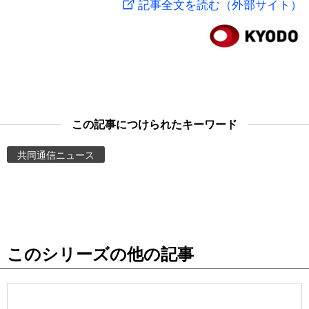
記事全文を読む（外部サイト）
スポーツ・東京2020
文化
動画/Live
科学・技術
Books
暮らし
Cinema
この記事につけられたキーワード
スポーツ・東京2020
Topics
共同通信ニュース
Images
People
このシリーズの他の記事
東京
お知らせ