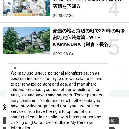
4
実績を下回る
2026.07.30
豪雪の地と海辺の町で220年の時を
5
刻んだ伝統建築 : WITH
KAMAKURA（鎌倉・長谷）
2026.08.04
もっと見る
注目のキーワード
共同通信ニュース
気象・災害
災害
避難所