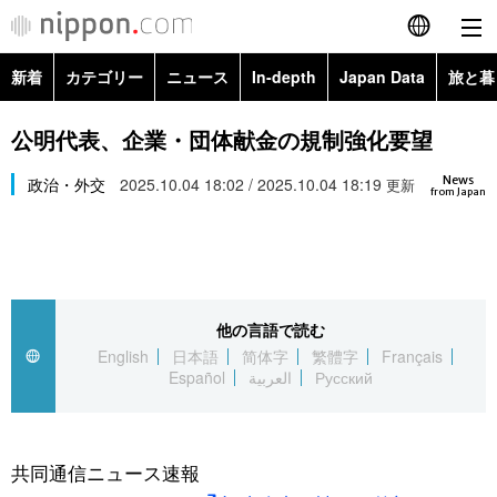
新着
カテゴリー
ニュース
In-depth
Japan Data
旅と暮
English
政治・外交
Topics
公明代表、企業・団体献金の規制強化要望
简体字
News
経済・ビジネス
政治・外交
2025.10.04 18:02 / 2025.10.04 18:19
Images
更新
繁體字
from Japan
カテゴリー
国際・海外
People
Français
政治・外交
ニュース
社会
東京
Español
他の言語で読む
経済・ビジネス
トップ
In-depth
文化
お知らせ
English
日本語
简体字
繁體字
Français
العربية
Español
العربية
Русский
国際
アーカイブ
Japan Data
科学・技術
Русский
社会
旅と暮らし
暮らし
共同通信ニュース速報