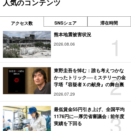
人気のコンテンツ
SNSシェア
滞在時間
アクセス数
1
熊本地震被害状況
2026.08.06
東野圭吾を悼む：誰も考えつかな
2
かったトリック──ミステリーの金
字塔『容疑者Ｘの献身』の舞台裏
2026.07.29
最低賃金55円引き上げ、全国平均
3
1176円に―厚労省審議会 : 前年度
実績を下回る