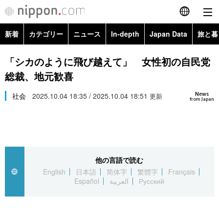
新着
カテゴリー
ニュース
In-depth
Japan Data
旅と暮
English
政治・外交
Topics
「シカのように飛び越えて」 女性初の自民党
简体字
総裁、地元歓喜
経済・ビジネス
Images
繁體字
カテゴリー
News
社会
2025.10.04 18:35 / 2025.10.04 18:51
更新
from Japan
国際・海外
People
Français
政治・外交
ニュース
社会
東京
Español
経済・ビジネス
トップ
In-depth
文化
お知らせ
العربية
他の言語で読む
English
日本語
简体字
繁體字
Français
国際
アーカイブ
Japan Data
科学・技術
Español
العربية
Русский
Русский
社会
旅と暮らし
暮らし