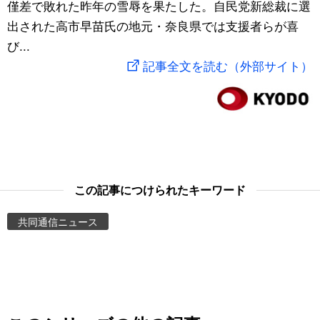
僅差で敗れた昨年の雪辱を果たした。自民党新総裁に選
スポーツ・東京2020
文化
動画/Live
出された高市早苗氏の地元・奈良県では支援者らが喜
び...
科学・技術
Books
記事全文を読む（外部サイト）
暮らし
Cinema
スポーツ・東京2020
Topics
Images
この記事につけられたキーワード
共同通信ニュース
People
東京
お知らせ