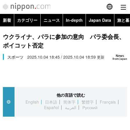
新着
カテゴリー
ニュース
In-depth
Japan Data
旅と暮
English
政治・外交
Topics
ウクライナ、パラに参加の意向 パラ委会長、
简体字
ボイコット否定
経済・ビジネス
Images
繁體字
カテゴリー
News
スポーツ
2025.10.04 18:45 / 2025.10.04 18:59
更新
from Japan
国際・海外
People
Français
政治・外交
ニュース
社会
東京
Español
経済・ビジネス
トップ
In-depth
文化
お知らせ
العربية
他の言語で読む
English
日本語
简体字
繁體字
Français
国際
アーカイブ
Japan Data
科学・技術
Español
العربية
Русский
Русский
社会
旅と暮らし
暮らし