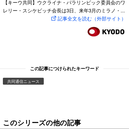
【キーウ共同】ウクライナ・パラリンピック委員会のワ
スポーツ・東京2020
文化
動画/Live
レリー・スシケビッチ会長は3日、来年3月のミラノ・...
記事全文を読む（外部サイト）
科学・技術
Books
暮らし
Cinema
スポーツ・東京2020
Topics
この記事につけられたキーワード
Images
共同通信ニュース
People
東京
このシリーズの他の記事
お知らせ