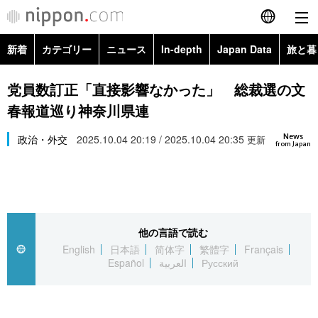
新着
カテゴリー
ニュース
In-depth
Japan Data
旅と暮
English
政治・外交
Topics
党員数訂正「直接影響なかった」 総裁選の文
简体字
春報道巡り神奈川県連
経済・ビジネス
Images
繁體字
カテゴリー
News
政治・外交
2025.10.04 20:19 / 2025.10.04 20:35
更新
from Japan
国際・海外
People
Français
政治・外交
ニュース
社会
東京
Español
経済・ビジネス
トップ
In-depth
文化
お知らせ
العربية
他の言語で読む
English
日本語
简体字
繁體字
Français
国際
アーカイブ
Japan Data
科学・技術
Español
العربية
Русский
Русский
社会
旅と暮らし
暮らし