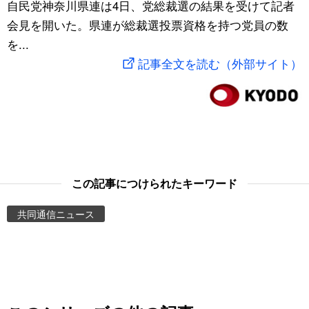
自民党神奈川県連は4日、党総裁選の結果を受けて記者
スポーツ・東京2020
文化
動画/Live
会見を開いた。県連が総裁選投票資格を持つ党員の数
を...
科学・技術
Books
記事全文を読む（外部サイト）
暮らし
Cinema
スポーツ・東京2020
Topics
Images
この記事につけられたキーワード
共同通信ニュース
People
東京
お知らせ