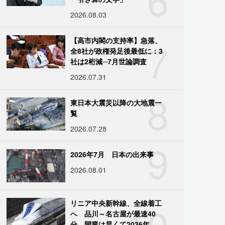
2026.08.03
7
【高市内閣の支持率】急落、
全8社が政権発足後最低に：3
社は2桁減─7月世論調査
2026.07.31
8
東日本大震災以降の大地震一
覧
2026.07.28
9
2026年7月 日本の出来事
2026.08.01
10
リニア中央新幹線、全線着工
へ 品川～名古屋が最速40
分、開業は早くて2036年