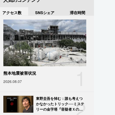
人気のコンテンツ
アクセス数
SNSシェア
滞在時間
1
熊本地震被害状況
2026.08.07
2
東野圭吾を悼む：誰も考えつ
かなかったトリック──ミステ
リーの金字塔『容疑者Ｘの献
身』の舞台裏