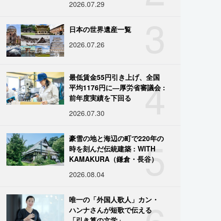
2026.07.29
3
日本の世界遺産一覧
2026.07.26
4
最低賃金55円引き上げ、全国
平均1176円に―厚労省審議会 :
前年度実績を下回る
2026.07.30
5
豪雪の地と海辺の町で220年の
時を刻んだ伝統建築 : WITH
KAMAKURA（鎌倉・長谷）
2026.08.04
6
唯一の「外国人歌人」カン・
ハンナさんが短歌で伝える
「引き算の文学」