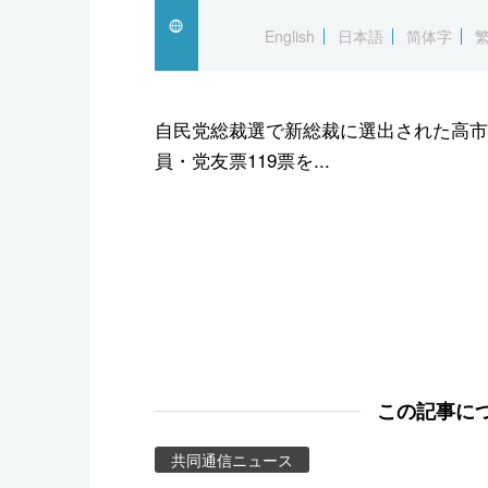
スポーツ・東京2020
English
日本語
简体字
自民党総裁選で新総裁に選出された高市
員・党友票119票を...
この記事に
共同通信ニュース