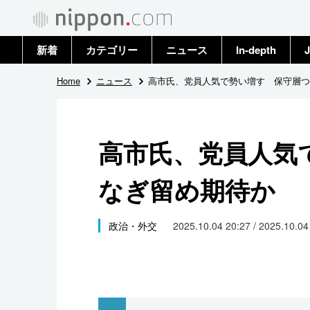
新着
カテゴリー
ニュース
In-depth
J
政治・外交
トップ
Home
ニュース
高市氏、党員人気で勢い増す 保守層つ
経済・ビジネス
アーカイブ
高市氏、党員人気
国際
なぎ留め期待か
社会
文化
政治・外交
2025.10.04 20:27 / 2025.10.0
科学・技術
暮らし