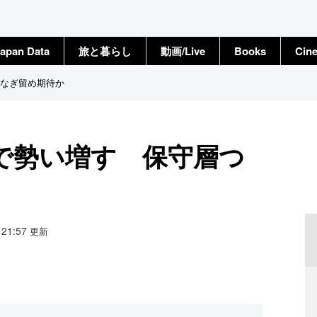
apan Data
旅と暮らし
動画/Live
Books
Cin
なぎ留め期待か
で勢い増す 保守層つ
4 21:57
更新