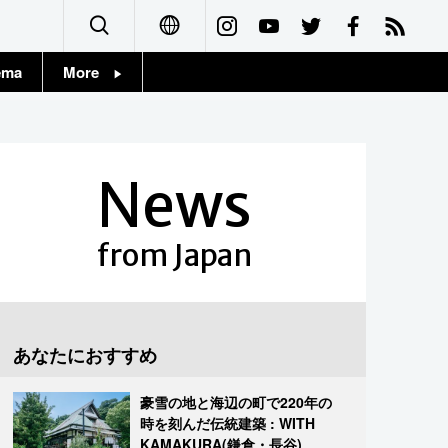
ema
More
English
Topics
简体字
Images
News
繁體字
People
Français
from Japan
東京
Español
お知らせ
العربية
あなたにおすすめ
Русский
豪雪の地と海辺の町で220年の
時を刻んだ伝統建築 : WITH
KAMAKURA(鎌倉・長谷)