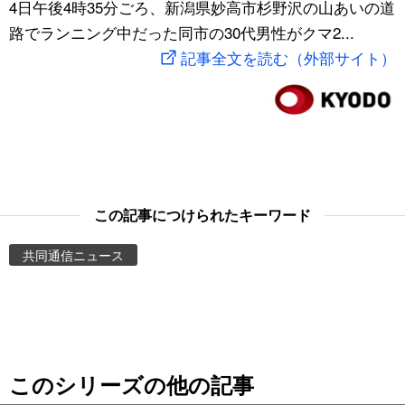
4日午後4時35分ごろ、新潟県妙高市杉野沢の山あいの道
スポーツ・東京2020
文化
動画/Live
路でランニング中だった同市の30代男性がクマ2...
記事全文を読む（外部サイト）
科学・技術
Books
暮らし
Cinema
スポーツ・東京2020
Topics
この記事につけられたキーワード
Images
共同通信ニュース
People
東京
このシリーズの他の記事
お知らせ