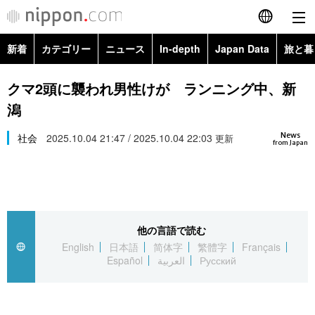
新着
カテゴリー
ニュース
In-depth
Japan Data
旅と暮
English
政治・外交
Topics
クマ2頭に襲われ男性けが ランニング中、新
简体字
潟
経済・ビジネス
Images
繁體字
カテゴリー
News
社会
2025.10.04 21:47 / 2025.10.04 22:03
更新
from Japan
国際・海外
People
Français
政治・外交
ニュース
社会
東京
Español
経済・ビジネス
トップ
In-depth
文化
お知らせ
العربية
他の言語で読む
English
日本語
简体字
繁體字
Français
国際
アーカイブ
Japan Data
科学・技術
Español
العربية
Русский
Русский
社会
旅と暮らし
暮らし