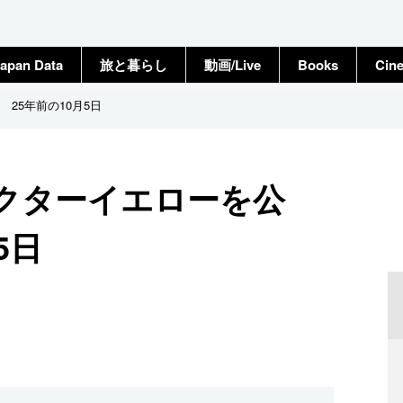
apan Data
旅と暮らし
動画/Live
Books
Cin
25年前の10月5日
クターイエローを公
5日