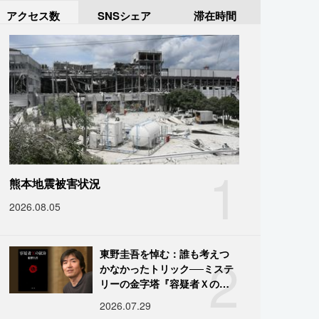
アクセス数
SNSシェア
滞在時間
1
熊本地震被害状況
2026.08.05
2
東野圭吾を悼む：誰も考えつ
かなかったトリック──ミステ
リーの金字塔『容疑者Ｘの献
身』の舞台裏
2026.07.29