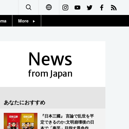
ema
More
English
Topics
简体字
Images
News
繁體字
People
Français
from Japan
東京
Español
お知らせ
العربية
あなたにおすすめ
Русский
『日本三國』 言論で乱世を平
定できるのか:文明崩壊後の日
本で「泰平」目指す異色作