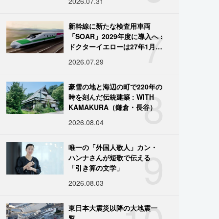
2026.07.31
7
新幹線に新たな検査用車両
「SOAR」2029年度に導入へ :
ドクターイエローは27年1月に
引退
2026.07.29
8
豪雪の地と海辺の町で220年の
時を刻んだ伝統建築 : WITH
KAMAKURA（鎌倉・長谷）
2026.08.04
9
唯一の「外国人歌人」カン・
ハンナさんが短歌で伝える
「引き算の文学」
2026.08.03
10
東日本大震災以降の大地震一
覧