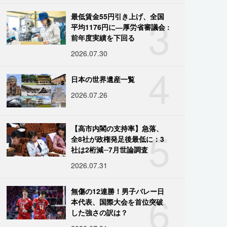
3
最低賃金55円引き上げ、全国
平均1176円に―厚労省審議会 :
前年度実績を下回る
2026.07.30
4
日本の世界遺産一覧
2026.07.26
5
【高市内閣の支持率】急落、
全8社が政権発足後最低に：3
社は2桁減─7月世論調査
2026.07.31
6
無傷の12連勝！男子バレー日
本代表、国際大会を首位突破
した強さの訳は？