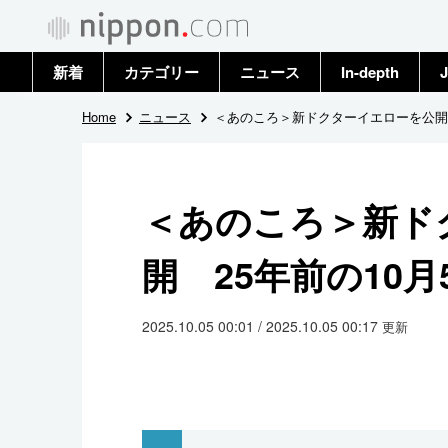
新着
カテゴリー
ニュース
In-depth
J
政治・外交
トップ
Home
ニュース
＜あのころ＞新ドクターイエローを公開 
経済・ビジネス
アーカイブ
＜あのころ＞新ド
国際
開 25年前の10月
社会
文化
2025.10.05 00:01 / 2025.10.05 00:17
更新
科学・技術
暮らし