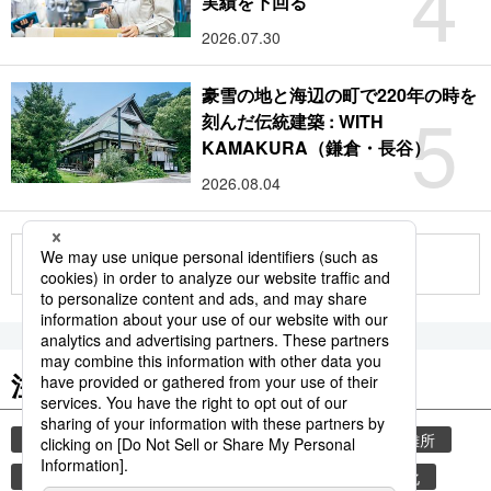
4
実績を下回る
2026.07.30
豪雪の地と海辺の町で220年の時を
5
刻んだ伝統建築 : WITH
KAMAKURA（鎌倉・長谷）
2026.08.04
もっと見る
注目のキーワード
共同通信ニュース
気象・災害
災害
避難所
自然災害
厚生労働省
少子化
少子高齢化