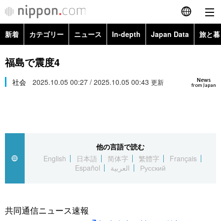
新着
カテゴリー
ニュース
In-depth
Japan Data
旅と暮
English
政治・外交
Topics
福島で震度4
简体字
News
経済・ビジネス
社会
2025.10.05 00:27 / 2025.10.05 00:43
Images
更新
繁體字
from Japan
カテゴリー
国際・海外
People
Français
政治・外交
ニュース
社会
東京
Español
他の言語で読む
経済・ビジネス
トップ
In-depth
文化
お知らせ
English
日本語
简体字
繁體字
Français
العربية
Español
العربية
Русский
国際
アーカイブ
Japan Data
科学・技術
Русский
社会
旅と暮らし
暮らし
共同通信ニュース速報