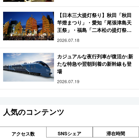
【日本三大提灯祭り】秋田「秋田
竿燈まつり」・愛知「尾張津島天
王祭」・福島「二本松の提灯祭
り」:おびただしい灯火が夜空を照
2026.07.18
らす光の祭典
カジュアルな夜行列車が復活か:新
たな特急や翌朝到着の新幹線も登
場
2026.07.19
人気のコンテンツ
SNSシェア
滞在時間
アクセス数