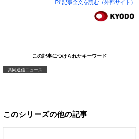
記事全文を読む（外部サイト）
スポーツ・東京2020
文化
動画/Live
科学・技術
Books
暮らし
Cinema
この記事につけられたキーワード
スポーツ・東京2020
Topics
共同通信ニュース
Images
People
このシリーズの他の記事
東京
お知らせ