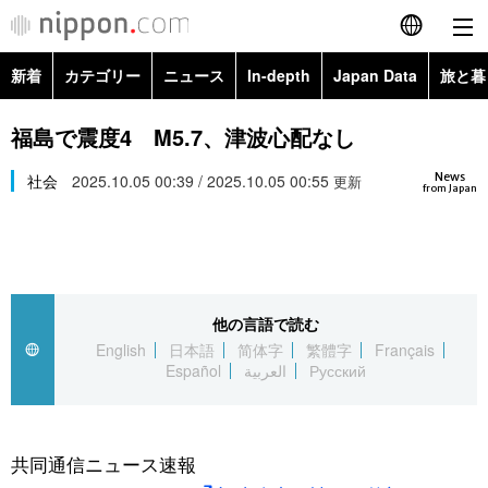
新着
カテゴリー
ニュース
In-depth
Japan Data
旅と暮
English
政治・外交
Topics
福島で震度4 M5.7、津波心配なし
简体字
News
経済・ビジネス
社会
2025.10.05 00:39 / 2025.10.05 00:55
Images
更新
繁體字
from Japan
カテゴリー
国際・海外
People
Français
政治・外交
ニュース
社会
東京
Español
他の言語で読む
経済・ビジネス
トップ
In-depth
文化
お知らせ
English
日本語
简体字
繁體字
Français
العربية
Español
العربية
Русский
国際
アーカイブ
Japan Data
科学・技術
Русский
社会
旅と暮らし
暮らし
共同通信ニュース速報