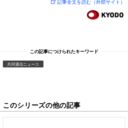
記事全文を読む（外部サイト）
スポーツ・東京2020
文化
動画/Live
科学・技術
Books
暮らし
Cinema
この記事につけられたキーワード
スポーツ・東京2020
Topics
共同通信ニュース
Images
People
このシリーズの他の記事
東京
お知らせ