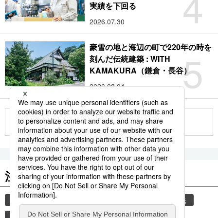
4
実績を下回る
2026.07.30
豪雪の地と海辺の町で220年の時を
5
刻んだ伝統建築 : WITH
KAMAKURA（鎌倉・長谷）
2026.08.04
もっと見る
注目のキーワード
共同通信ニュース
気象・災害
災害
観光
気象庁
津波
地震
旅
熊本