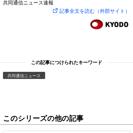
共同通信ニュース速報
スポーツ・東京2020
文化
動画/Live
記事全文を読む（外部サイト）
科学・技術
Books
暮らし
Cinema
スポーツ・東京2020
Topics
この記事につけられたキーワード
共同通信ニュース
Images
People
東京
このシリーズの他の記事
お知らせ