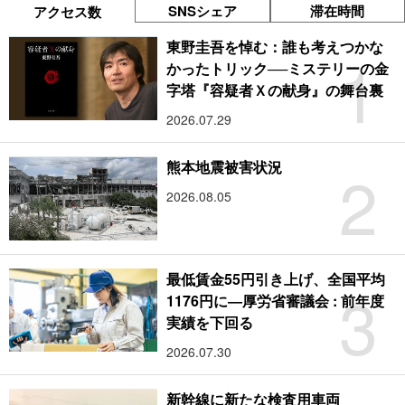
SNSシェア
滞在時間
アクセス数
東野圭吾を悼む：誰も考えつかな
1
かったトリック──ミステリーの金
字塔『容疑者Ｘの献身』の舞台裏
2026.07.29
2
熊本地震被害状況
2026.08.05
最低賃金55円引き上げ、全国平均
3
1176円に―厚労省審議会 : 前年度
実績を下回る
2026.07.30
新幹線に新たな検査用車両