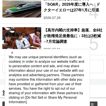
4
「SOAR」2029年度に導入へ : ド
クターイエローは27年1月に引退
2026.07.29
【高市内閣の支持率】急落、全8社
5
が政権発足後最低に：3社は2桁減
─7月世論調査
2026.07.31
もっと見る
注目のキーワード
共同通信ニュース
気象庁
災害
気象・災害