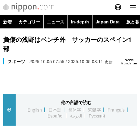
新着
カテゴリー
ニュース
In-depth
Japan Data
旅と暮
English
政治・外交
Topics
負傷の浅野はベンチ外 サッカーのスペイン1
简体字
部
経済・ビジネス
Images
繁體字
カテゴリー
News
スポーツ
2025.10.05 07:55 / 2025.10.05 08:11
更新
from Japan
国際・海外
People
Français
政治・外交
ニュース
社会
東京
Español
経済・ビジネス
トップ
In-depth
文化
お知らせ
العربية
他の言語で読む
English
日本語
简体字
繁體字
Français
国際
アーカイブ
Japan Data
科学・技術
Español
العربية
Русский
Русский
社会
旅と暮らし
暮らし