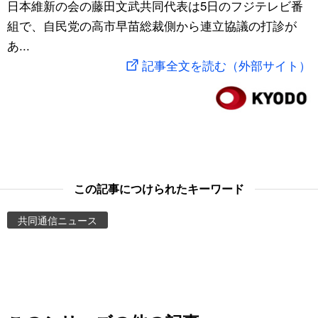
日本維新の会の藤田文武共同代表は5日のフジテレビ番
スポーツ・東京2020
文化
動画/Live
組で、自民党の高市早苗総裁側から連立協議の打診が
あ...
科学・技術
Books
記事全文を読む（外部サイト）
暮らし
Cinema
スポーツ・東京2020
Topics
Images
この記事につけられたキーワード
共同通信ニュース
People
東京
お知らせ