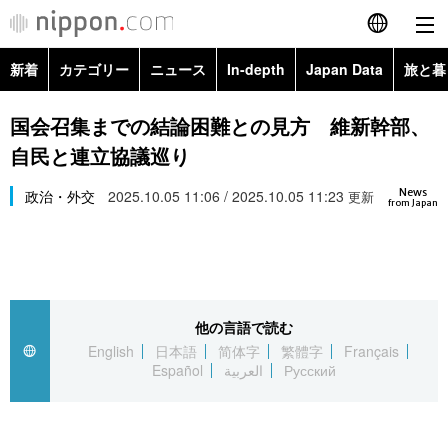
新着
カテゴリー
ニュース
In-depth
Japan Data
旅と暮
English
政治・外交
Topics
国会召集までの結論困難との見方 維新幹部、
简体字
自民と連立協議巡り
経済・ビジネス
Images
繁體字
カテゴリー
News
政治・外交
2025.10.05 11:06 / 2025.10.05 11:23
更新
from Japan
国際・海外
People
Français
政治・外交
ニュース
社会
東京
Español
経済・ビジネス
トップ
In-depth
文化
お知らせ
العربية
他の言語で読む
English
日本語
简体字
繁體字
Français
国際
アーカイブ
Japan Data
科学・技術
Español
العربية
Русский
Русский
社会
旅と暮らし
暮らし