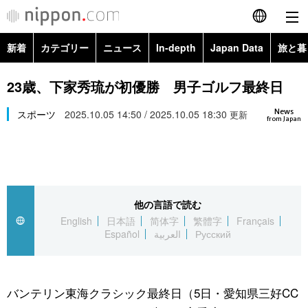
新着
カテゴリー
ニュース
In-depth
Japan Data
旅と暮
English
政治・外交
Topics
23歳、下家秀琉が初優勝 男子ゴルフ最終日
简体字
News
経済・ビジネス
スポーツ
2025.10.05 14:50 / 2025.10.05 18:30
Images
更新
繁體字
from Japan
カテゴリー
国際・海外
People
Français
政治・外交
ニュース
社会
東京
Español
他の言語で読む
経済・ビジネス
トップ
In-depth
文化
お知らせ
English
日本語
简体字
繁體字
Français
العربية
Español
العربية
Русский
国際
アーカイブ
Japan Data
科学・技術
Русский
社会
旅と暮らし
暮らし
バンテリン東海クラシック最終日（5日・愛知県三好CC