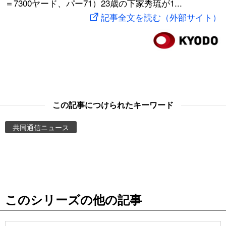
＝7300ヤード、パー71）23歳の下家秀琉が1...
スポーツ・東京2020
文化
動画/Live
記事全文を読む（外部サイト）
科学・技術
Books
暮らし
Cinema
スポーツ・東京2020
Topics
この記事につけられたキーワード
共同通信ニュース
Images
People
東京
このシリーズの他の記事
お知らせ