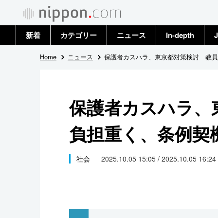
新着
カテゴリー
ニュース
In-depth
J
政治・外交
トップ
Home
ニュース
保護者カスハラ、東京都対策検討 教員
経済・ビジネス
アーカイブ
保護者カスハラ、
国際
負担重く、条例契
社会
文化
社会
2025.10.05 15:05 / 2025.10.05 16:24
科学・技術
暮らし