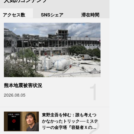
人気のコンテンツ
アクセス数
SNSシェア
滞在時間
1
熊本地震被害状況
2026.08.05
2
東野圭吾を悼む：誰も考えつ
かなかったトリック──ミステ
リーの金字塔『容疑者Ｘの献
身』の舞台裏