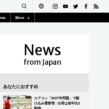
ema
More
English
Topics
简体字
Images
News
繁體字
People
Français
from Japan
東京
Español
お知らせ
العربية
あなたにおすすめ
Русский
エアコン「2027年問題」で駆
け込み需要増 : 出荷は前年比2
割増