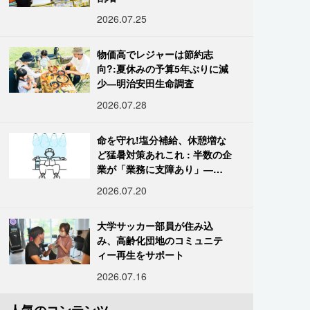
2026.07.25
物価高でレジャーは節約志
向?:夏休みの予算5年ぶりに減
少―明治安田生命調査
2026.07.28
命を守れ!塩分補給、休憩増な
ど猛暑対策あれこれ : 半数の企
業が「業務に支障あり」―帝
国データ
2026.07.20
大学サッカー部員が住み込
み、高齢化団地のコミュニテ
ィー再生をサポート
2026.07.16