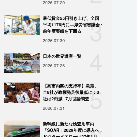
2026.07.29
3
最低賃金55円引き上げ、全国
平均1176円に―厚労省審議会 :
前年度実績を下回る
2026.07.30
4
日本の世界遺産一覧
2026.07.26
5
【高市内閣の支持率】急落、
全8社が政権発足後最低に：3
社は2桁減─7月世論調査
2026.07.31
6
新幹線に新たな検査用車両
「SOAR」2029年度に導入へ :
ドクターイエローは27年1月に