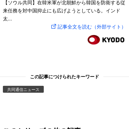
【ソウル共同】在韓米軍が北朝鮮から韓国を防衛する従
スポーツ・東京2020
文化
動画/Live
来任務を対中国抑止にも広げようとしている。インド
太...
科学・技術
Books
記事全文を読む（外部サイト）
暮らし
Cinema
スポーツ・東京2020
Topics
Images
この記事につけられたキーワード
共同通信ニュース
People
東京
お知らせ