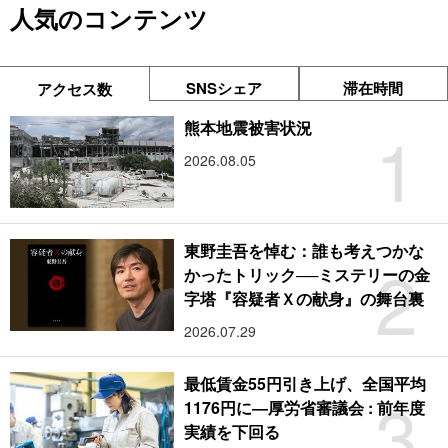
人気のコンテンツ
SNSシェア
滞在時間
アクセス数
1
熊本地震被害状況
2026.08.05
東野圭吾を悼む：誰も考えつかな
2
かったトリック──ミステリーの金
字塔『容疑者Ｘの献身』の舞台裏
2026.07.29
最低賃金55円引き上げ、全国平均
3
1176円に―厚労省審議会 : 前年度
実績を下回る