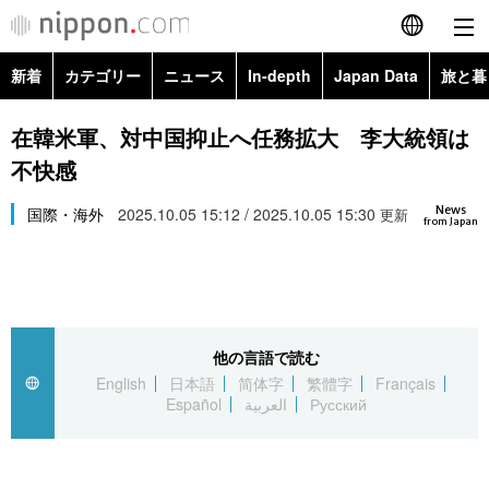
新着
カテゴリー
ニュース
In-depth
Japan Data
旅と暮
English
政治・外交
Topics
在韓米軍、対中国抑止へ任務拡大 李大統領は
简体字
不快感
経済・ビジネス
Images
繁體字
カテゴリー
News
国際・海外
2025.10.05 15:12 / 2025.10.05 15:30
更新
from Japan
国際・海外
People
Français
政治・外交
ニュース
社会
東京
Español
経済・ビジネス
トップ
In-depth
文化
お知らせ
العربية
他の言語で読む
English
日本語
简体字
繁體字
Français
国際
アーカイブ
Japan Data
科学・技術
Español
العربية
Русский
Русский
社会
旅と暮らし
暮らし