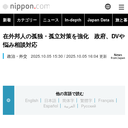
新着
カテゴリー
ニュース
In-depth
Japan Data
旅と暮
English
政治・外交
Topics
在外邦人の孤独・孤立対策を強化 政府、DVや
简体字
悩み相談対応
経済・ビジネス
Images
繁體字
カテゴリー
News
政治・外交
2025.10.05 15:30 / 2025.10.05 16:04
更新
from Japan
国際・海外
People
Français
政治・外交
ニュース
社会
東京
Español
経済・ビジネス
トップ
In-depth
文化
お知らせ
العربية
他の言語で読む
English
日本語
简体字
繁體字
Français
国際
アーカイブ
Japan Data
科学・技術
Español
العربية
Русский
Русский
社会
旅と暮らし
暮らし