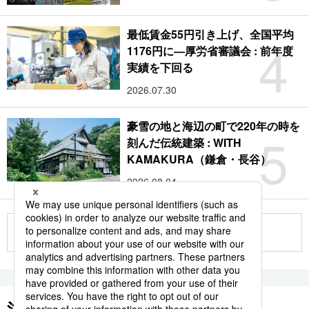
最低賃金55円引き上げ、全国平均
4
1176円に―厚労省審議会 : 前年度
実績を下回る
2026.07.30
豪雪の地と海辺の町で220年の時を
5
刻んだ伝統建築 : WITH
KAMAKURA（鎌倉・長谷）
2026.08.04
もっと見る
注目のキーワード