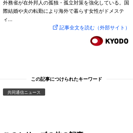
外務省が在外邦人の孤独・孤立対策を強化している。国
スポーツ・東京2020
文化
動画/Live
際結婚や夫の転勤により海外で暮らす女性がドメステ
ィ...
科学・技術
Books
記事全文を読む（外部サイト）
暮らし
Cinema
スポーツ・東京2020
Topics
Images
この記事につけられたキーワード
共同通信ニュース
People
東京
お知らせ