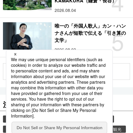
4
KAMAKURA（鎌倉・長谷）
2026.08.04
唯一の「外国人歌人」カン・ハン
5
ナさんが短歌で伝える「引き算の
文学」
2026.08.03
もっと見る
注目のキーワード
共同通信ニュース
和食
食材
スパイス
香辛料
時事通信ニュース
乾物
旅
観光