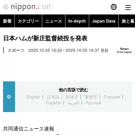
新着
カテゴリー
ニュース
In-depth
Japan Data
旅と暮
English
政治・外交
Topics
日本ハムが新庄監督続投を発表
简体字
News
経済・ビジネス
スポーツ
2025.10.05 16:20 / 2025.10.05 16:37
Images
更新
繁體字
from Japan
カテゴリー
国際・海外
People
Français
政治・外交
ニュース
社会
東京
Español
他の言語で読む
経済・ビジネス
トップ
In-depth
文化
お知らせ
English
日本語
简体字
繁體字
Français
العربية
Español
العربية
Русский
国際
アーカイブ
Japan Data
科学・技術
Русский
社会
旅と暮らし
暮らし
共同通信ニュース速報