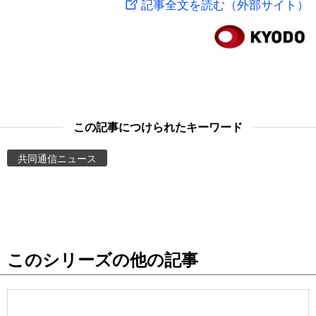
記事全文を読む（外部サイト）
スポーツ・東京2020
文化
動画/Live
科学・技術
Books
暮らし
Cinema
この記事につけられたキーワード
スポーツ・東京2020
Topics
共同通信ニュース
Images
People
このシリーズの他の記事
東京
お知らせ