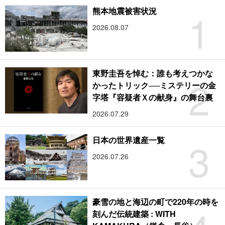
1
熊本地震被害状況
2026.08.07
東野圭吾を悼む：誰も考えつかな
2
かったトリック──ミステリーの金
字塔『容疑者Ｘの献身』の舞台裏
2026.07.29
3
日本の世界遺産一覧
2026.07.26
豪雪の地と海辺の町で220年の時を
刻んだ伝統建築 : WITH