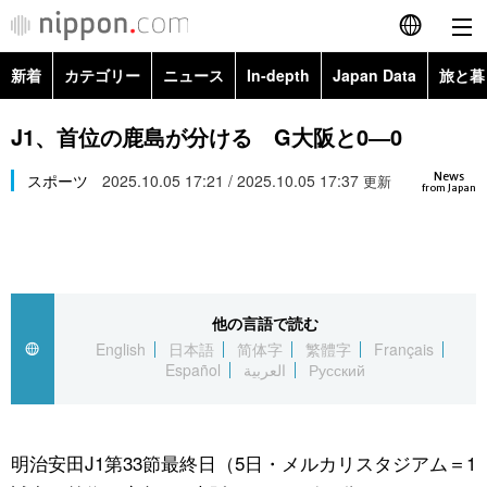
新着
カテゴリー
ニュース
In-depth
Japan Data
旅と暮
English
政治・外交
Topics
J1、首位の鹿島が分ける G大阪と0―0
简体字
News
経済・ビジネス
スポーツ
2025.10.05 17:21 / 2025.10.05 17:37
Images
更新
繁體字
from Japan
カテゴリー
国際・海外
People
Français
政治・外交
ニュース
社会
東京
Español
他の言語で読む
経済・ビジネス
トップ
In-depth
文化
お知らせ
English
日本語
简体字
繁體字
Français
العربية
Español
العربية
Русский
国際
アーカイブ
Japan Data
科学・技術
Русский
社会
旅と暮らし
暮らし
明治安田J1第33節最終日（5日・メルカリスタジアム＝1