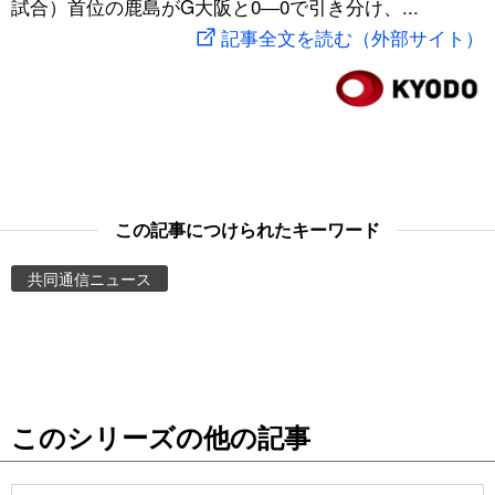
試合）首位の鹿島がG大阪と0―0で引き分け、...
スポーツ・東京2020
文化
動画/Live
記事全文を読む（外部サイト）
科学・技術
Books
暮らし
Cinema
スポーツ・東京2020
Topics
この記事につけられたキーワード
共同通信ニュース
Images
People
東京
このシリーズの他の記事
お知らせ