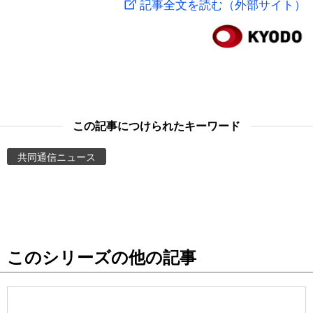
記事全文を読む（外部サイト）
スポーツ・東京2020
文化
動画/Live
科学・技術
Books
暮らし
Cinema
この記事につけられたキーワード
スポーツ・東京2020
Topics
共同通信ニュース
Images
People
このシリーズの他の記事
東京
お知らせ