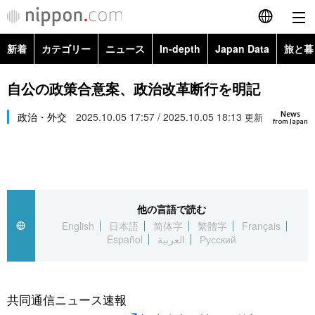
新着
カテゴリー
ニュース
In-depth
Japan Data
旅と暮
English
政治・外交
Topics
自公の政策合意案、政治改革断行を明記
简体字
News
経済・ビジネス
政治・外交
2025.10.05 17:57 / 2025.10.05 18:13
Images
更新
繁體字
from Japan
カテゴリー
国際・海外
People
Français
政治・外交
ニュース
社会
東京
Español
他の言語で読む
経済・ビジネス
トップ
In-depth
文化
お知らせ
English
日本語
简体字
繁體字
Français
العربية
Español
العربية
Русский
国際
アーカイブ
Japan Data
科学・技術
Русский
社会
旅と暮らし
暮らし
共同通信ニュース速報