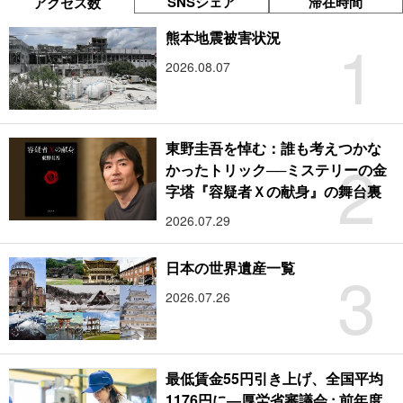
SNSシェア
滞在時間
アクセス数
1
熊本地震被害状況
2026.08.07
東野圭吾を悼む：誰も考えつかな
2
かったトリック──ミステリーの金
字塔『容疑者Ｘの献身』の舞台裏
2026.07.29
3
日本の世界遺産一覧
2026.07.26
最低賃金55円引き上げ、全国平均
1176円に―厚労省審議会 : 前年度