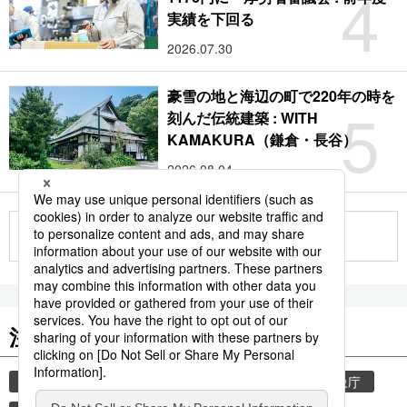
4
実績を下回る
2026.07.30
豪雪の地と海辺の町で220年の時を
5
刻んだ伝統建築 : WITH
KAMAKURA（鎌倉・長谷）
2026.08.04
もっと見る
注目のキーワード
共同通信ニュース
気象・災害
災害
気象庁