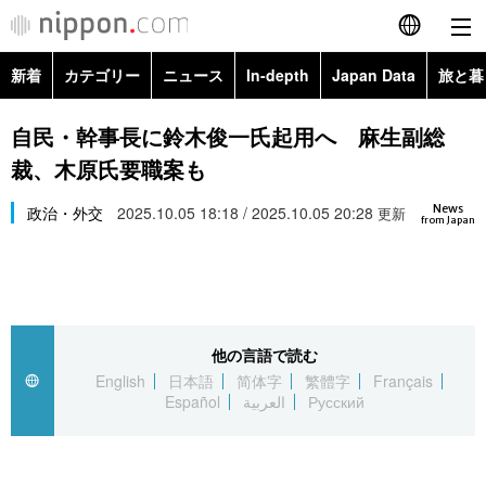
新着
カテゴリー
ニュース
In-depth
Japan Data
旅と暮
English
政治・外交
Topics
自民・幹事長に鈴木俊一氏起用へ 麻生副総
简体字
裁、木原氏要職案も
経済・ビジネス
Images
繁體字
カテゴリー
News
政治・外交
2025.10.05 18:18 / 2025.10.05 20:28
更新
from Japan
国際・海外
People
Français
政治・外交
ニュース
社会
東京
Español
経済・ビジネス
トップ
In-depth
文化
お知らせ
العربية
他の言語で読む
English
日本語
简体字
繁體字
Français
国際
アーカイブ
Japan Data
科学・技術
Español
العربية
Русский
Русский
社会
旅と暮らし
暮らし