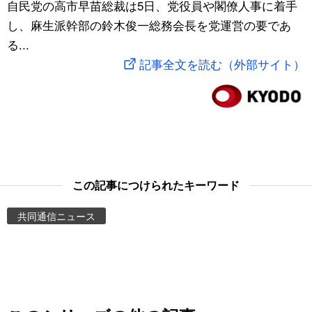
自民党の高市早苗総裁は5日、党役員や閣僚人事に着手
スポーツ・東京2020
文化
動画/Live
し、麻生派幹部の鈴木俊一総務会長を党運営の要であ
る...
科学・技術
Books
記事全文を読む（外部サイト）
暮らし
Cinema
スポーツ・東京2020
Topics
Images
この記事につけられたキーワード
共同通信ニュース
People
東京
お知らせ