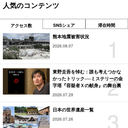
人気のコンテンツ
SNSシェア
滞在時間
アクセス数
1
熊本地震被害状況
2026.08.07
東野圭吾を悼む：誰も考えつかな
2
かったトリック──ミステリーの金
字塔『容疑者Ｘの献身』の舞台裏
2026.07.29
3
日本の世界遺産一覧
2026.07.26