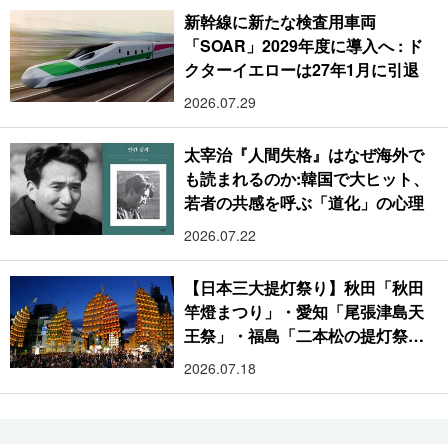
新幹線に新たな検査用車両
「SOAR」2029年度に導入へ : ド
クターイエローは27年1月に引退
2026.07.29
太宰治『人間失格』はなぜ海外で
も読まれるのか:韓国で大ヒット、
若者の共感を呼ぶ「道化」の心理
2026.07.22
【日本三大提灯祭り】秋田「秋田
竿燈まつり」・愛知「尾張津島天
王祭」・福島「二本松の提灯祭
り」:おびただしい灯火が夜空を照
2026.07.18
らす光の祭典