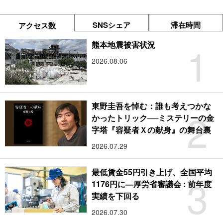
SNSシェア
滞在時間
アクセス数
1
熊本地震被害状況
2026.08.06
東野圭吾を悼む：誰も考えつかな
2
かったトリック──ミステリーの金
字塔『容疑者Ｘの献身』の舞台裏
2026.07.29
最低賃金55円引き上げ、全国平均
3
1176円に―厚労省審議会 : 前年度
実績を下回る
2026.07.30