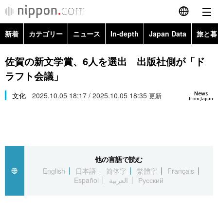
新着
カテゴリー
ニュース
In-depth
Japan Data
旅と暮
English
政治・外交
Topics
佐賀の新文学賞、6人を選出 出版社側が「ド
简体字
ラフト会議」
経済・ビジネス
Images
繁體字
カテゴリー
News
文化
2025.10.05 18:17 / 2025.10.05 18:35
更新
from Japan
国際・海外
People
Français
政治・外交
ニュース
社会
東京
Español
経済・ビジネス
トップ
In-depth
文化
お知らせ
العربية
他の言語で読む
English
日本語
简体字
繁體字
Français
国際
アーカイブ
Japan Data
科学・技術
Español
العربية
Русский
Русский
社会
旅と暮らし
暮らし