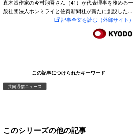
直木賞作家の今村翔吾さん（41）が代表理事を務める一
スポーツ・東京2020
文化
動画/Live
般社団法人ホンミライと佐賀新聞社が新たに創設した...
記事全文を読む（外部サイト）
科学・技術
Books
暮らし
Cinema
スポーツ・東京2020
Topics
この記事につけられたキーワード
Images
共同通信ニュース
People
東京
このシリーズの他の記事
お知らせ