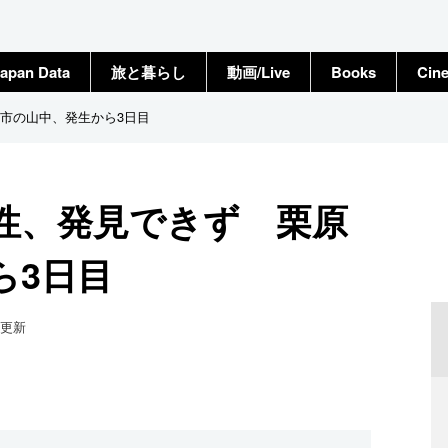
apan Data
旅と暮らし
動画/Live
Books
Cin
市の山中、発生から3日目
性、発見できず 栗原
ら3日目
更新