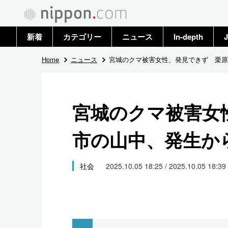
新着
カテゴリー
ニュース
In-depth
J
政治・外交
トップ
Home
ニュース
宮城のクマ被害女性、発見できず 栗原
経済・ビジネス
アーカイブ
宮城のクマ被害女
国際
市の山中、発生か
社会
文化
社会
2025.10.05 18:25 / 2025.10.05 18:39
科学・技術
暮らし