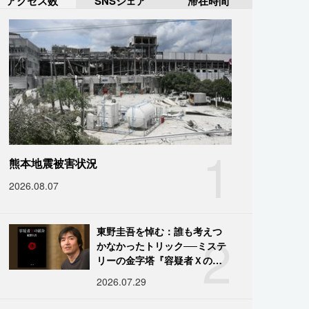
アクセス数
SNSシェア
滞在時間
1
熊本地震被害状況
2026.08.07
2
東野圭吾を悼む：誰も考えつ
かなかったトリック──ミステ
リーの金字塔『容疑者Ｘの献
身』の舞台裏
2026.07.29