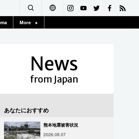
ema
More
English
Topics
简体字
Images
News
繁體字
People
Français
from Japan
東京
Español
お知らせ
العربية
あなたにおすすめ
Русский
熊本地震被害状況
2026.08.07