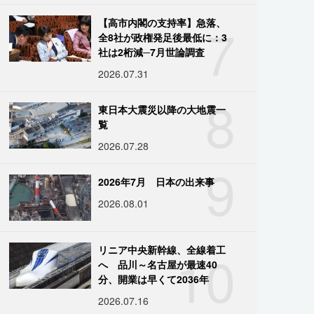
7
【高市内閣の支持率】急落、
全8社が政権発足後最低に：3
社は2桁減─7月世論調査
2026.07.31
8
東日本大震災以降の大地震一
覧
2026.07.28
9
2026年7月 日本の出来事
2026.08.01
10
リニア中央新幹線、全線着工
へ 品川～名古屋が最速40
分、開業は早くて2036年
2026.07.16