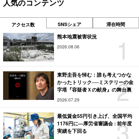
人気のコンテンツ
SNSシェア
滞在時間
アクセス数
1
熊本地震被害状況
2026.08.06
東野圭吾を悼む：誰も考えつかな
2
かったトリック──ミステリーの金
字塔『容疑者Ｘの献身』の舞台裏
2026.07.29
最低賃金55円引き上げ、全国平均
3
1176円に―厚労省審議会 : 前年度
実績を下回る