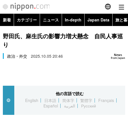
新着
カテゴリー
ニュース
In-depth
Japan Data
旅と暮
English
政治・外交
Topics
野田氏、麻生氏の影響力増大懸念 自民人事巡
简体字
り
経済・ビジネス
Images
繁體字
カテゴリー
News
政治・外交
2025.10.05 20:46
from Japan
国際・海外
People
Français
政治・外交
ニュース
社会
東京
Español
経済・ビジネス
トップ
In-depth
文化
お知らせ
العربية
他の言語で読む
English
日本語
简体字
繁體字
Français
国際
アーカイブ
Japan Data
科学・技術
Español
العربية
Русский
Русский
社会
旅と暮らし
暮らし