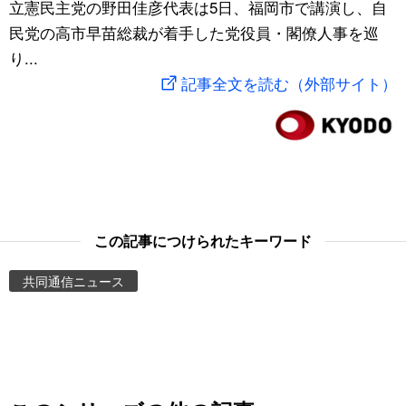
立憲民主党の野田佳彦代表は5日、福岡市で講演し、自
スポーツ・東京2020
文化
動画/Live
民党の高市早苗総裁が着手した党役員・閣僚人事を巡
り...
科学・技術
Books
記事全文を読む（外部サイト）
暮らし
Cinema
スポーツ・東京2020
Topics
Images
この記事につけられたキーワード
共同通信ニュース
People
東京
お知らせ