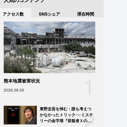
人気のコンテンツ
アクセス数
SNSシェア
滞在時間
1
熊本地震被害状況
2026.08.06
2
東野圭吾を悼む：誰も考えつ
かなかったトリック──ミステ
リーの金字塔『容疑者Ｘの献
身』の舞台裏