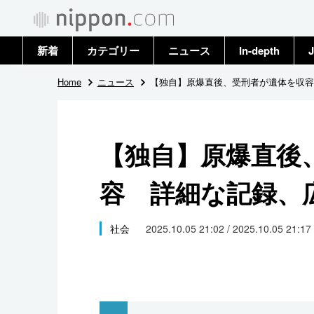
新着
カテゴリー
ニュース
In-depth
J
政治・外交
トップ
Home
ニュース
【独自】原爆直後、受刑者が遺体を収容
経済・ビジネス
アーカイブ
【独自】原爆直後
国際
容 詳細な記録、
社会
文化
社会
2025.10.05 21:02 / 2025.10.05 21:17
科学・技術
暮らし