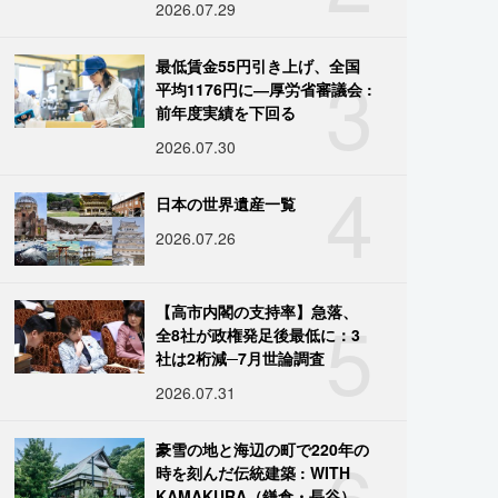
2026.07.29
3
最低賃金55円引き上げ、全国
平均1176円に―厚労省審議会 :
前年度実績を下回る
2026.07.30
4
日本の世界遺産一覧
2026.07.26
5
【高市内閣の支持率】急落、
全8社が政権発足後最低に：3
社は2桁減─7月世論調査
2026.07.31
6
豪雪の地と海辺の町で220年の
時を刻んだ伝統建築 : WITH
KAMAKURA（鎌倉・長谷）