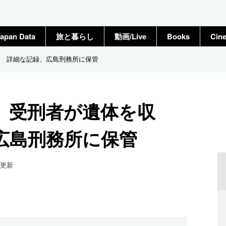
apan Data
旅と暮らし
動画/Live
Books
Cin
 詳細な記録、広島刑務所に保管
、受刑者が遺体を収
広島刑務所に保管
更新