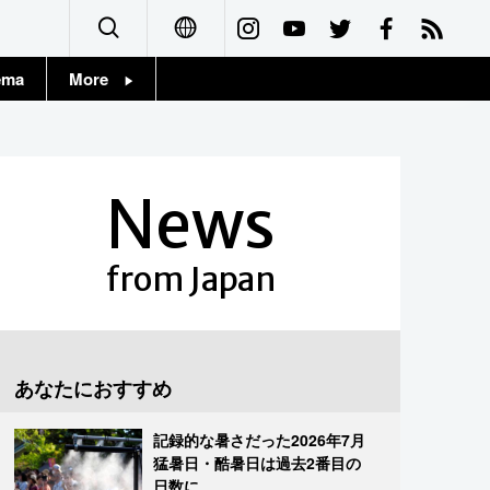
ema
More
English
Topics
简体字
Images
News
繁體字
People
Français
from Japan
東京
Español
お知らせ
العربية
あなたにおすすめ
Русский
記録的な暑さだった2026年7月
猛暑日・酷暑日は過去2番目の
日数に