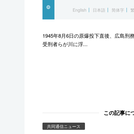
スポーツ・東京2020
English
日本語
简体字
1945年8月6日の原爆投下直後、広島
受刑者らが川に浮...
この記事に
共同通信ニュース