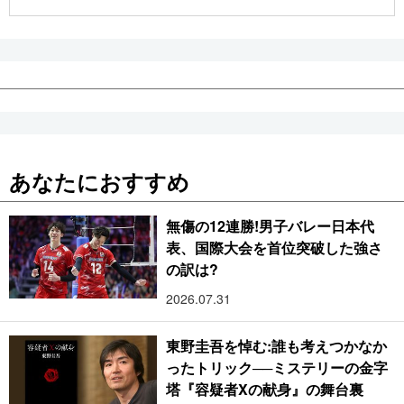
公式SNS
あなたにおすすめ
無傷の12連勝!男子バレー日本代
表、国際大会を首位突破した強さ
の訳は?
2026.07.31
東野圭吾を悼む:誰も考えつかなか
ったトリック──ミステリーの金字
塔『容疑者Xの献身』の舞台裏