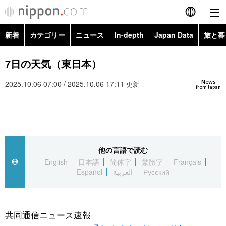
新着
カテゴリー
ニュース
In-depth
Japan Data
旅と暮
English
政治・外交
Topics
7日の天気（東日本）
简体字
News
2025.10.06 07:00 / 2025.10.06 17:11
経済・ビジネス
Images
更新
繁體字
from Japan
カテゴリー
国際・海外
People
Français
政治・外交
ニュース
社会
東京
Español
他の言語で読む
経済・ビジネス
トップ
In-depth
文化
お知らせ
English
日本語
简体字
繁體字
Français
العربية
Español
العربية
Русский
国際
アーカイブ
Japan Data
科学・技術
Русский
社会
旅と暮らし
暮らし
共同通信ニュース速報