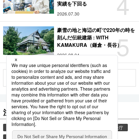
4
実績を下回る
2026.07.30
豪雪の地と海辺の町で220年の時を
5
刻んだ伝統建築 : WITH
KAMAKURA（鎌倉・長谷）
2026.08.04
もっと見る
注目のキーワード
共同通信ニュース
気象・災害
災害
気象庁
地震
津波
熊本地震
熊本
観光