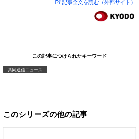
記事全文を読む（外部サイト）
スポーツ・東京2020
文化
動画/Live
科学・技術
Books
暮らし
Cinema
この記事につけられたキーワード
スポーツ・東京2020
Topics
共同通信ニュース
Images
People
このシリーズの他の記事
東京
お知らせ