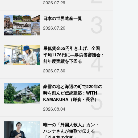
2026.07.29
3
日本の世界遺産一覧
2026.07.26
4
最低賃金55円引き上げ、全国
平均1176円に―厚労省審議会 :
前年度実績を下回る
2026.07.30
5
豪雪の地と海辺の町で220年の
時を刻んだ伝統建築 : WITH
KAMAKURA（鎌倉・長谷）
2026.08.04
6
唯一の「外国人歌人」カン・
ハンナさんが短歌で伝える
「引き算の文学」