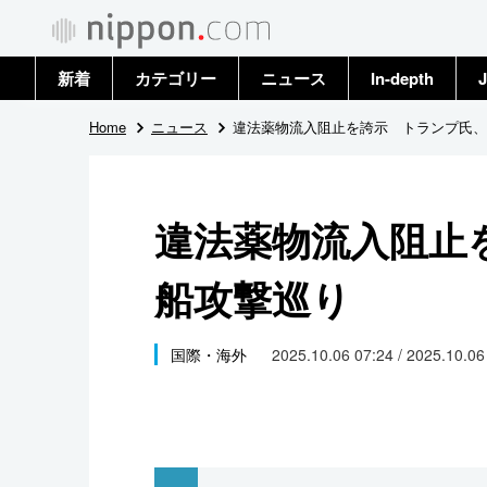
新着
カテゴリー
ニュース
In-depth
J
政治・外交
トップ
Home
ニュース
違法薬物流入阻止を誇示 トランプ氏、
経済・ビジネス
アーカイブ
違法薬物流入阻止
国際
船攻撃巡り
社会
文化
国際・海外
2025.10.06 07:24 / 2025.10.0
科学・技術
暮らし