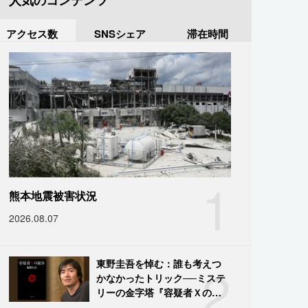
人気のコンテンツ
アクセス数
SNSシェア
滞在時間
1
熊本地震被害状況
2026.08.07
2
東野圭吾を悼む：誰も考えつ
かなかったトリック──ミステ
リーの金字塔『容疑者Ｘの献
身』の舞台裏