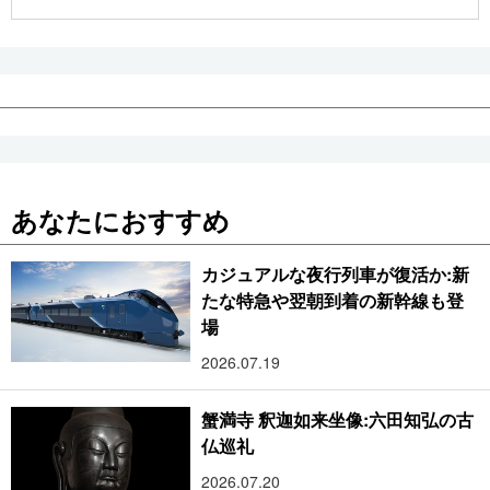
公式SNS
あなたにおすすめ
カジュアルな夜行列車が復活か:新
たな特急や翌朝到着の新幹線も登
場
2026.07.19
蟹満寺 釈迦如来坐像:六田知弘の古
仏巡礼
2026.07.20