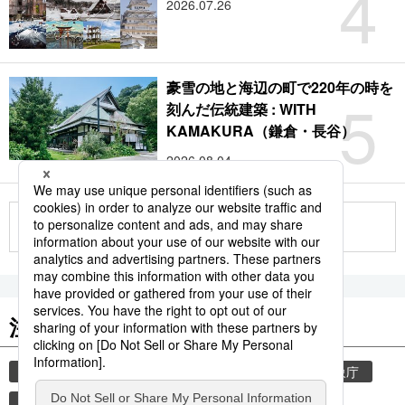
4
2026.07.26
豪雪の地と海辺の町で220年の時を
5
刻んだ伝統建築 : WITH
KAMAKURA（鎌倉・長谷）
2026.08.04
もっと見る
注目のキーワード
共同通信ニュース
気象・災害
災害
気象庁
津波
地震
熊本
熊本地震
観光