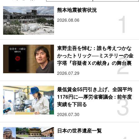
1
熊本地震被害状況
2026.08.06
東野圭吾を悼む：誰も考えつかな
2
かったトリック──ミステリーの金
字塔『容疑者Ｘの献身』の舞台裏
2026.07.29
最低賃金55円引き上げ、全国平均
3
1176円に―厚労省審議会 : 前年度
実績を下回る
2026.07.30
日本の世界遺産一覧