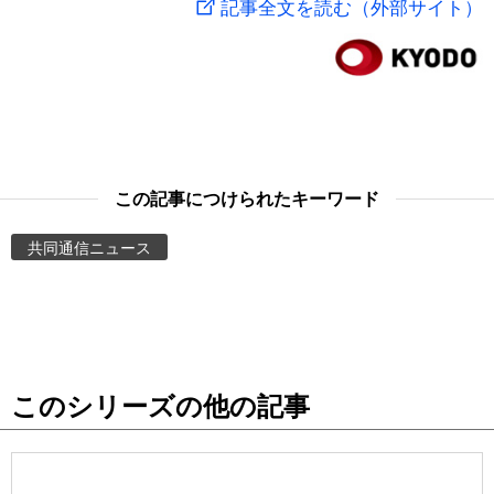
記事全文を読む（外部サイト）
スポーツ・東京2020
文化
動画/Live
科学・技術
Books
暮らし
Cinema
この記事につけられたキーワード
スポーツ・東京2020
Topics
共同通信ニュース
Images
People
このシリーズの他の記事
東京
お知らせ