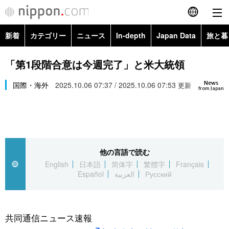
新着
カテゴリー
ニュース
In-depth
Japan Data
旅と暮
English
政治・外交
Topics
「第1段階合意は今週完了」と米大統領
简体字
News
経済・ビジネス
国際・海外
2025.10.06 07:37 / 2025.10.06 07:53
Images
更新
繁體字
from Japan
カテゴリー
国際・海外
People
Français
政治・外交
ニュース
社会
東京
Español
他の言語で読む
経済・ビジネス
トップ
In-depth
文化
お知らせ
English
日本語
简体字
繁體字
Français
العربية
Español
العربية
Русский
国際
アーカイブ
Japan Data
科学・技術
Русский
社会
旅と暮らし
暮らし
共同通信ニュース速報