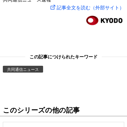
記事全文を読む（外部サイト）
スポーツ・東京2020
文化
動画/Live
科学・技術
Books
暮らし
Cinema
この記事につけられたキーワード
スポーツ・東京2020
Topics
共同通信ニュース
Images
People
東京
このシリーズの他の記事
お知らせ