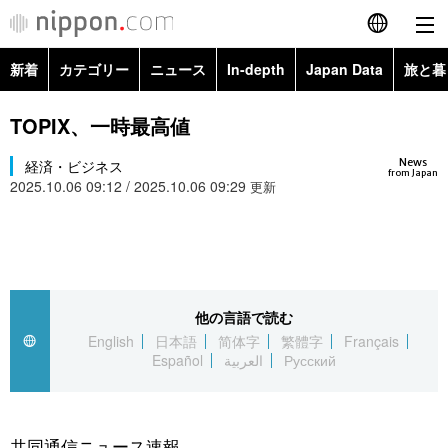
新着
カテゴリー
ニュース
In-depth
Japan Data
旅と暮
English
政治・外交
Topics
TOPIX、一時最高値
简体字
News
経済・ビジネス
経済・ビジネス
Images
繁體字
from Japan
2025.10.06 09:12 / 2025.10.06 09:29
更新
カテゴリー
国際・海外
People
Français
政治・外交
ニュース
社会
東京
Español
経済・ビジネス
トップ
In-depth
他の言語で読む
文化
お知らせ
العربية
English
日本語
简体字
繁體字
Français
Español
العربية
Русский
国際
アーカイブ
Japan Data
科学・技術
Русский
社会
旅と暮らし
暮らし
共同通信ニュース速報