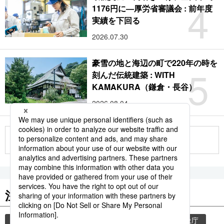
4
1176円に―厚労省審議会 : 前年度
実績を下回る
2026.07.30
豪雪の地と海辺の町で220年の時を
5
刻んだ伝統建築 : WITH
KAMAKURA（鎌倉・長谷）
2026.08.04
もっと見る
注目のキーワード
共同通信ニュース
気象・災害
災害
気象庁