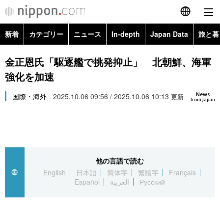
新着
カテゴリー
ニュース
In-depth
Japan Data
旅と暮
English
政治・外交
Topics
金正恩氏「駆逐艦で挑発抑止」 北朝鮮、海軍
简体字
強化を加速
経済・ビジネス
Images
繁體字
カテゴリー
News
国際・海外
2025.10.06 09:56 / 2025.10.06 10:13
更新
from Japan
国際・海外
People
Français
政治・外交
ニュース
社会
東京
Español
経済・ビジネス
トップ
In-depth
文化
お知らせ
العربية
他の言語で読む
English
日本語
简体字
繁體字
Français
国際
アーカイブ
Japan Data
科学・技術
Español
العربية
Русский
Русский
社会
旅と暮らし
暮らし