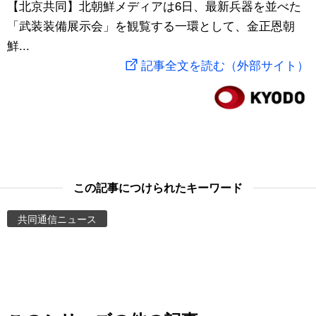
【北京共同】北朝鮮メディアは6日、最新兵器を並べた
スポーツ・東京2020
文化
動画/Live
「武装装備展示会」を観覧する一環として、金正恩朝
鮮...
科学・技術
Books
記事全文を読む（外部サイト）
暮らし
Cinema
スポーツ・東京2020
Topics
Images
この記事につけられたキーワード
共同通信ニュース
People
東京
お知らせ