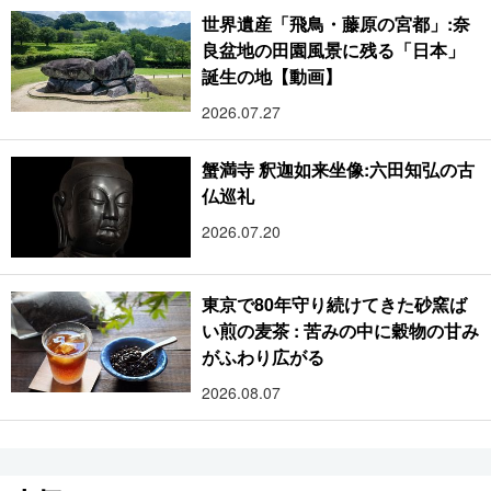
世界遺産「飛鳥・藤原の宮都」:奈
良盆地の田園風景に残る「日本」
誕生の地【動画】
2026.07.27
蟹満寺 釈迦如来坐像:六田知弘の古
仏巡礼
2026.07.20
東京で80年守り続けてきた砂窯ば
い煎の麦茶 : 苦みの中に穀物の甘み
がふわり広がる
2026.08.07