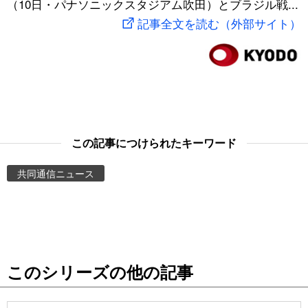
（10日・パナソニックスタジアム吹田）とブラジル戦...
スポーツ・東京2020
文化
動画/Live
記事全文を読む（外部サイト）
科学・技術
Books
暮らし
Cinema
スポーツ・東京2020
Topics
この記事につけられたキーワード
共同通信ニュース
Images
People
東京
このシリーズの他の記事
お知らせ