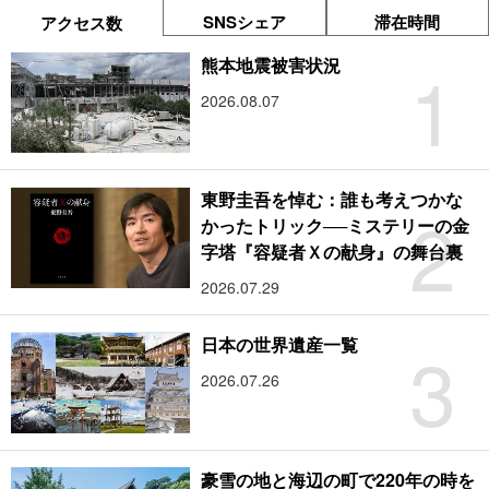
SNSシェア
滞在時間
アクセス数
1
熊本地震被害状況
2026.08.07
東野圭吾を悼む：誰も考えつかな
2
かったトリック──ミステリーの金
字塔『容疑者Ｘの献身』の舞台裏
2026.07.29
3
日本の世界遺産一覧
2026.07.26
豪雪の地と海辺の町で220年の時を