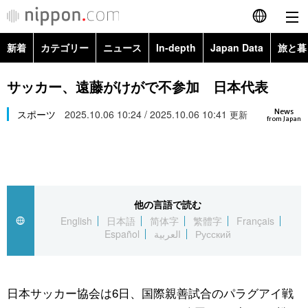
新着
カテゴリー
ニュース
In-depth
Japan Data
旅と暮
English
政治・外交
Topics
サッカー、遠藤がけがで不参加 日本代表
简体字
News
経済・ビジネス
スポーツ
2025.10.06 10:24 / 2025.10.06 10:41
Images
更新
繁體字
from Japan
カテゴリー
国際・海外
People
Français
政治・外交
ニュース
社会
東京
Español
他の言語で読む
経済・ビジネス
トップ
In-depth
文化
お知らせ
English
日本語
简体字
繁體字
Français
العربية
Español
العربية
Русский
国際
アーカイブ
Japan Data
科学・技術
Русский
社会
旅と暮らし
暮らし
日本サッカー協会は6日、国際親善試合のパラグアイ戦