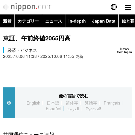
新着
カテゴリー
ニュース
In-depth
Japan Data
旅と暮
English
政治・外交
Topics
東証、午前終値2065円高
简体字
News
経済・ビジネス
経済・ビジネス
Images
繁體字
from Japan
2025.10.06 11:38 / 2025.10.06 11:55
更新
カテゴリー
国際・海外
People
Français
政治・外交
ニュース
社会
東京
Español
経済・ビジネス
トップ
In-depth
他の言語で読む
文化
お知らせ
العربية
English
日本語
简体字
繁體字
Français
Español
العربية
Русский
国際
アーカイブ
Japan Data
科学・技術
Русский
社会
旅と暮らし
暮らし
共同通信ニュース速報