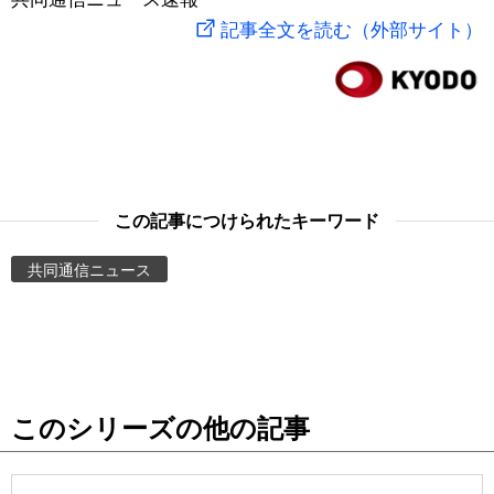
記事全文を読む（外部サイト）
スポーツ・東京2020
文化
動画/Live
科学・技術
Books
暮らし
Cinema
この記事につけられたキーワード
スポーツ・東京2020
Topics
共同通信ニュース
Images
People
東京
このシリーズの他の記事
お知らせ