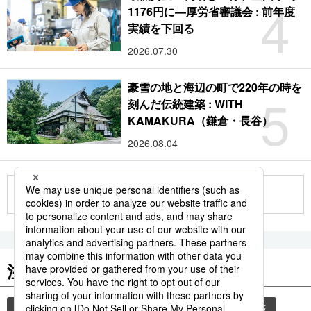
4
1176円に―厚労省審議会 : 前年度
実績を下回る
2026.07.30
豪雪の地と海辺の町で220年の時を
5
刻んだ伝統建築 : WITH
KAMAKURA（鎌倉・長谷）
2026.08.04
もっと見る
注目のキーワード
共同通信ニュース
気象・災害
災害
観光