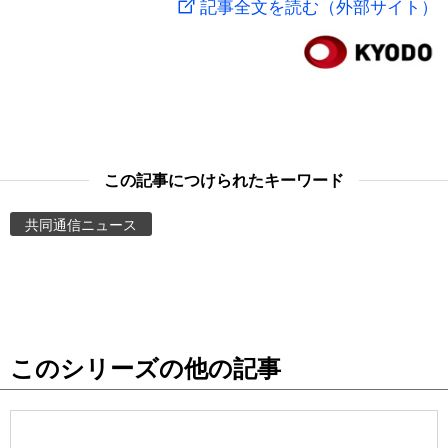
記事全文を読む（外部サイト）
スポーツ・東京2020
文化
動画/Live
科学・技術
Books
暮らし
Cinema
この記事につけられたキーワード
スポーツ・東京2020
Topics
共同通信ニュース
Images
People
このシリーズの他の記事
東京
お知らせ