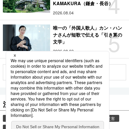
4
KAMAKURA（鎌倉・長谷）
2026.08.04
唯一の「外国人歌人」カン・ハン
5
ナさんが短歌で伝える「引き算の
文学」
2026.08.03
もっと見る
注目のキーワード
共同通信ニュース
時事通信ニュース
気象・災害
観光
旅
災害
鉄道
新幹線