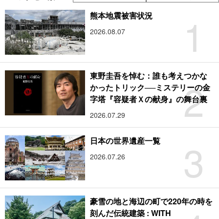
1
熊本地震被害状況
2026.08.07
東野圭吾を悼む：誰も考えつかな
2
かったトリック──ミステリーの金
字塔『容疑者Ｘの献身』の舞台裏
2026.07.29
3
日本の世界遺産一覧
2026.07.26
豪雪の地と海辺の町で220年の時を
刻んだ伝統建築 : WITH