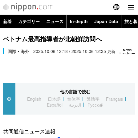
新着
カテゴリー
ニュース
In-depth
Japan Data
旅と暮
English
政治・外交
Topics
ベトナム最高指導者が北朝鮮訪問へ
简体字
News
経済・ビジネス
国際・海外
2025.10.06 12:18 / 2025.10.06 12:35
Images
更新
繁體字
from Japan
カテゴリー
国際・海外
People
Français
政治・外交
ニュース
社会
東京
Español
他の言語で読む
経済・ビジネス
トップ
In-depth
文化
お知らせ
English
日本語
简体字
繁體字
Français
العربية
Español
العربية
Русский
国際
アーカイブ
Japan Data
科学・技術
Русский
社会
旅と暮らし
暮らし
共同通信ニュース速報