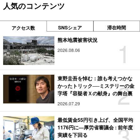
人気のコンテンツ
SNSシェア
滞在時間
アクセス数
1
熊本地震被害状況
2026.08.06
東野圭吾を悼む：誰も考えつかな
2
かったトリック──ミステリーの金
字塔『容疑者Ｘの献身』の舞台裏
2026.07.29
最低賃金55円引き上げ、全国平均
3
1176円に―厚労省審議会 : 前年度
実績を下回る