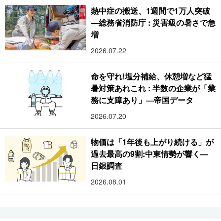
熱中症の搬送、1週間で1万人突破
―総務省消防庁 : 災害級の暑さで急
増
2026.07.22
命を守れ!塩分補給、休憩増など猛
暑対策あれこれ : 半数の企業が「業
務に支障あり」―帝国データ
2026.07.20
物価は「1年後も上がり続ける」が
過去最高の9割:中東情勢が響く―
日銀調査
2026.08.01