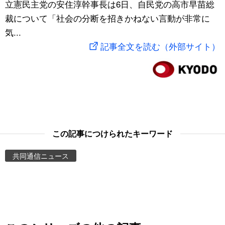
立憲民主党の安住淳幹事長は6日、自民党の高市早苗総
スポーツ・東京2020
文化
動画/Live
裁について「社会の分断を招きかねない言動が非常に
気...
科学・技術
Books
記事全文を読む（外部サイト）
暮らし
Cinema
スポーツ・東京2020
Topics
Images
この記事につけられたキーワード
共同通信ニュース
People
東京
お知らせ