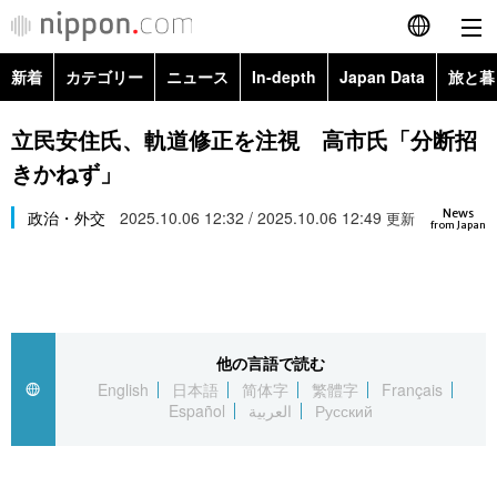
新着
カテゴリー
ニュース
In-depth
Japan Data
旅と暮
English
政治・外交
Topics
立民安住氏、軌道修正を注視 高市氏「分断招
简体字
きかねず」
経済・ビジネス
Images
繁體字
カテゴリー
News
政治・外交
2025.10.06 12:32 / 2025.10.06 12:49
更新
from Japan
国際・海外
People
Français
政治・外交
ニュース
社会
東京
Español
経済・ビジネス
トップ
In-depth
文化
お知らせ
العربية
他の言語で読む
English
日本語
简体字
繁體字
Français
国際
アーカイブ
Japan Data
科学・技術
Español
العربية
Русский
Русский
社会
旅と暮らし
暮らし