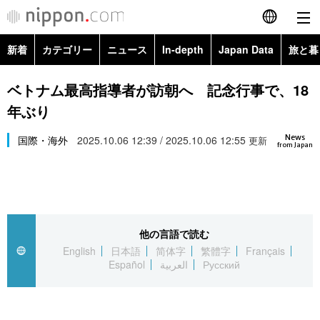
新着
カテゴリー
ニュース
In-depth
Japan Data
旅と暮
English
政治・外交
Topics
ベトナム最高指導者が訪朝へ 記念行事で、18
简体字
年ぶり
経済・ビジネス
Images
繁體字
カテゴリー
News
国際・海外
2025.10.06 12:39 / 2025.10.06 12:55
更新
from Japan
国際・海外
People
Français
政治・外交
ニュース
社会
東京
Español
経済・ビジネス
トップ
In-depth
文化
お知らせ
العربية
他の言語で読む
English
日本語
简体字
繁體字
Français
国際
アーカイブ
Japan Data
科学・技術
Español
العربية
Русский
Русский
社会
旅と暮らし
暮らし