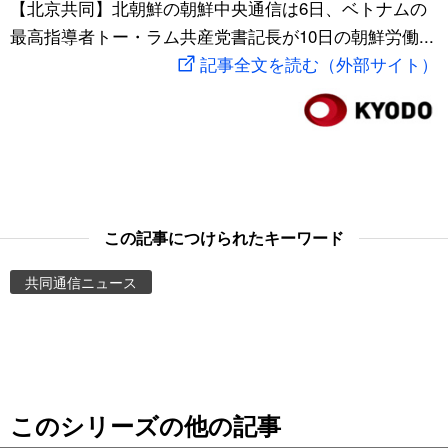
【北京共同】北朝鮮の朝鮮中央通信は6日、ベトナムの
スポーツ・東京2020
文化
動画/Live
最高指導者トー・ラム共産党書記長が10日の朝鮮労働...
記事全文を読む（外部サイト）
科学・技術
Books
暮らし
Cinema
スポーツ・東京2020
Topics
この記事につけられたキーワード
Images
共同通信ニュース
People
東京
このシリーズの他の記事
お知らせ