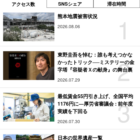
SNSシェア
滞在時間
アクセス数
1
熊本地震被害状況
2026.08.06
東野圭吾を悼む：誰も考えつかな
2
かったトリック──ミステリーの金
字塔『容疑者Ｘの献身』の舞台裏
2026.07.29
最低賃金55円引き上げ、全国平均
3
1176円に―厚労省審議会 : 前年度
実績を下回る
2026.07.30
日本の世界遺産一覧