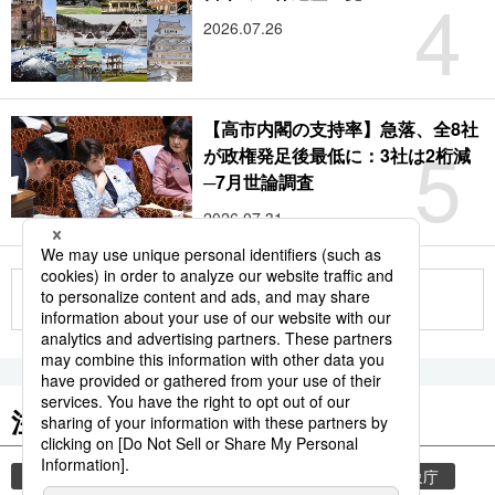
4
2026.07.26
【高市内閣の支持率】急落、全8社
5
が政権発足後最低に：3社は2桁減
─7月世論調査
2026.07.31
もっと見る
注目のキーワード
共同通信ニュース
気象・災害
災害
気象庁