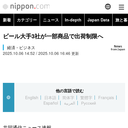
新着
カテゴリー
ニュース
In-depth
Japan Data
旅と暮
English
政治・外交
Topics
ビール大手3社が一部商品で出荷制限へ
简体字
News
経済・ビジネス
経済・ビジネス
Images
繁體字
from Japan
2025.10.06 14:52 / 2025.10.06 16:46
更新
カテゴリー
国際・海外
People
Français
政治・外交
ニュース
社会
東京
Español
経済・ビジネス
トップ
In-depth
他の言語で読む
文化
お知らせ
العربية
English
日本語
简体字
繁體字
Français
Español
العربية
Русский
国際
アーカイブ
Japan Data
科学・技術
Русский
社会
旅と暮らし
暮らし
共同通信ニュース速報