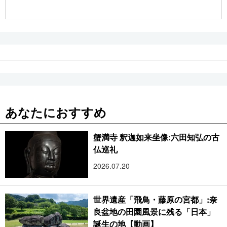
公式SNS
あなたにおすすめ
蟹満寺 釈迦如来坐像:六田知弘の古
仏巡礼
2026.07.20
世界遺産「飛鳥・藤原の宮都」:奈
良盆地の田園風景に残る「日本」
誕生の地【動画】