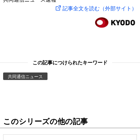
記事全文を読む（外部サイト）
スポーツ・東京2020
文化
動画/Live
科学・技術
Books
暮らし
Cinema
この記事につけられたキーワード
スポーツ・東京2020
Topics
共同通信ニュース
Images
People
東京
このシリーズの他の記事
お知らせ