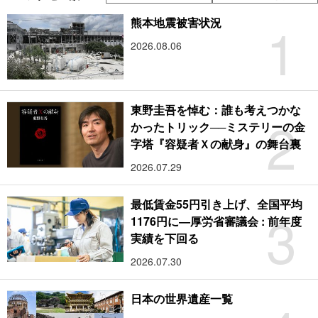
1
熊本地震被害状況
2026.08.06
東野圭吾を悼む：誰も考えつかな
2
かったトリック──ミステリーの金
字塔『容疑者Ｘの献身』の舞台裏
2026.07.29
最低賃金55円引き上げ、全国平均
3
1176円に―厚労省審議会 : 前年度
実績を下回る
2026.07.30
日本の世界遺産一覧