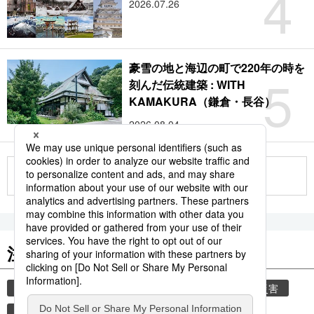
4
2026.07.26
豪雪の地と海辺の町で220年の時を
5
刻んだ伝統建築 : WITH
KAMAKURA（鎌倉・長谷）
2026.08.04
もっと見る
注目のキーワード
共同通信ニュース
気象・災害
気象庁
災害
地震
津波
熊本
熊本地震
観光