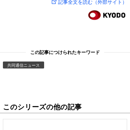
記事全文を読む（外部サイト）
スポーツ・東京2020
文化
動画/Live
科学・技術
Books
暮らし
Cinema
この記事につけられたキーワード
スポーツ・東京2020
Topics
共同通信ニュース
Images
People
このシリーズの他の記事
東京
お知らせ