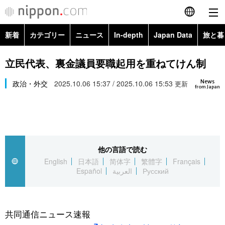
新着
カテゴリー
ニュース
In-depth
Japan Data
旅と暮
English
政治・外交
Topics
立民代表、裏金議員要職起用を重ねてけん制
简体字
News
経済・ビジネス
政治・外交
2025.10.06 15:37 / 2025.10.06 15:53
Images
更新
繁體字
from Japan
カテゴリー
国際・海外
People
Français
政治・外交
ニュース
社会
東京
Español
他の言語で読む
経済・ビジネス
トップ
In-depth
文化
お知らせ
English
日本語
简体字
繁體字
Français
العربية
Español
العربية
Русский
国際
アーカイブ
Japan Data
科学・技術
Русский
社会
旅と暮らし
暮らし
共同通信ニュース速報