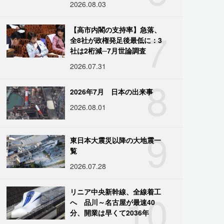
2026.08.03
7
【高市内閣の支持率】急落、
全8社が政権発足後最低に：3
社は2桁減─7月世論調査
2026.07.31
8
2026年7月 日本の出来事
2026.08.01
9
東日本大震災以降の大地震一
覧
2026.07.28
10
リニア中央新幹線、全線着工
へ 品川～名古屋が最速40
分、開業は早くて2036年