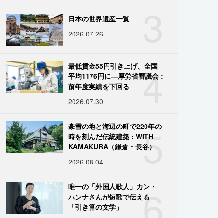
3
日本の世界遺産一覧
2026.07.26
4
最低賃金55円引き上げ、全国
平均1176円に―厚労省審議会 :
前年度実績を下回る
2026.07.30
5
豪雪の地と海辺の町で220年の
時を刻んだ伝統建築 : WITH
KAMAKURA（鎌倉・長谷）
2026.08.04
6
唯一の「外国人歌人」カン・
ハンナさんが短歌で伝える
「引き算の文学」