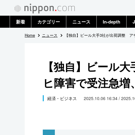
新着
カテゴリー
ニュース
In-depth
J
政治・外交
トップ
Home
ニュース
【独自】ビール大手3社が出荷調整 ア
経済・ビジネス
アーカイブ
【独自】ビール大
国際
ヒ障害で受注急増
社会
文化
経済・ビジネス
2025.10.06 16:34 / 2025.
科学・技術
暮らし