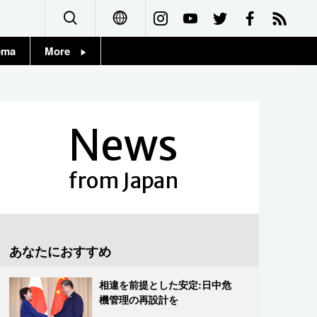
ema
More
English
Topics
简体字
Images
News
繁體字
People
Français
from Japan
東京
Español
お知らせ
العربية
あなたにおすすめ
Русский
相違を前提とした安定:日中危
機管理の再設計を