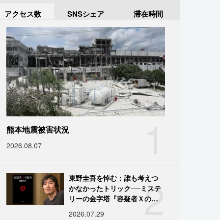
アクセス数
SNSシェア
滞在時間
1
熊本地震被害状況
2026.08.07
2
東野圭吾を悼む：誰も考えつ
かなかったトリック──ミステ
リーの金字塔『容疑者Ｘの献
身』の舞台裏
2026.07.29