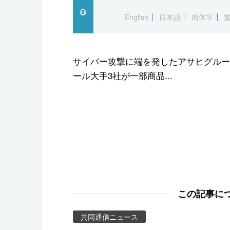
スポーツ・東京2020
English
日本語
简体字
サイバー攻撃に端を発したアサヒグルー
ール大手3社が一部商品...
この記事に
共同通信ニュース