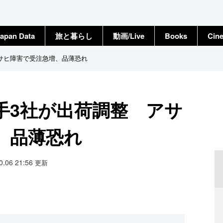
apan Data
旅と暮らし
動画/Live
Books
Cin
サヒ障害で受注急増、品薄恐れ
手3社が出荷調整 アサ
、品薄恐れ
10.06 21:56
更新