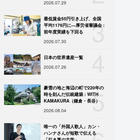
2026.07.29
3
最低賃金55円引き上げ、全国
平均1176円に―厚労省審議会 :
前年度実績を下回る
2026.07.30
4
日本の世界遺産一覧
2026.07.26
5
豪雪の地と海辺の町で220年の
時を刻んだ伝統建築 : WITH
KAMAKURA（鎌倉・長谷）
2026.08.04
6
唯一の「外国人歌人」カン・
ハンナさんが短歌で伝える
「引き算の文学」