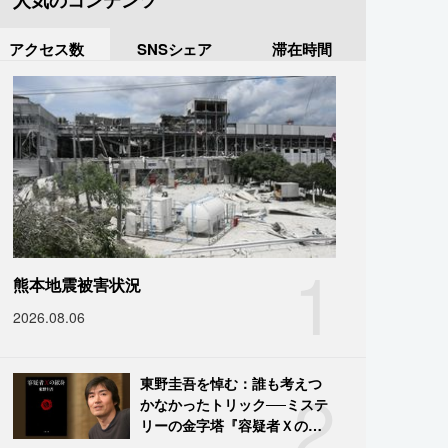
人気のコンテンツ
アクセス数
SNSシェア
滞在時間
1
熊本地震被害状況
2026.08.06
2
東野圭吾を悼む：誰も考えつ
かなかったトリック──ミステ
リーの金字塔『容疑者Ｘの献
身』の舞台裏