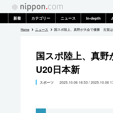
新着
カテゴリー
ニュース
In-depth
J
政治・外交
トップ
Home
ニュース
国スポ陸上、真野が大会で優勝 古賀は
経済・ビジネス
アーカイブ
国スポ陸上、真野
国際
U20日本新
社会
文化
スポーツ
2025.10.06 16:53 / 2025.10.06 
科学・技術
暮らし