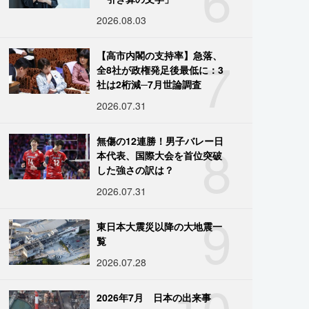
2026.08.03
7
【高市内閣の支持率】急落、
全8社が政権発足後最低に：3
社は2桁減─7月世論調査
2026.07.31
8
無傷の12連勝！男子バレー日
本代表、国際大会を首位突破
した強さの訳は？
2026.07.31
9
東日本大震災以降の大地震一
覧
2026.07.28
10
2026年7月 日本の出来事