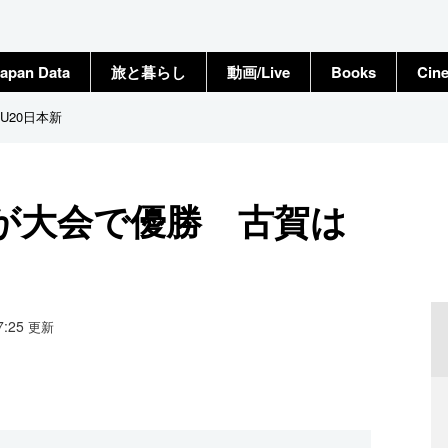
apan Data
旅と暮らし
動画/Live
Books
Cin
U20日本新
が大会で優勝 古賀は
17:25
更新