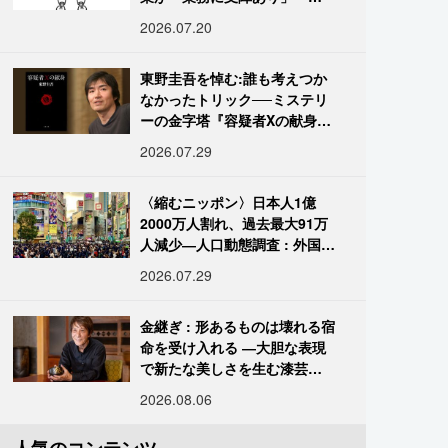
国データ
2026.07.20
東野圭吾を悼む:誰も考えつか
なかったトリック──ミステリ
ーの金字塔『容疑者Xの献身』
の舞台裏
2026.07.29
〈縮むニッポン〉日本人1億
2000万人割れ、過去最大91万
人減少―人口動態調査 : 外国人
は400万人突破
2026.07.29
金継ぎ : 形あるものは壊れる宿
命を受け入れる ―大胆な表現
で新たな美しさを生む漆芸修
復師・末崎広樹
2026.08.06