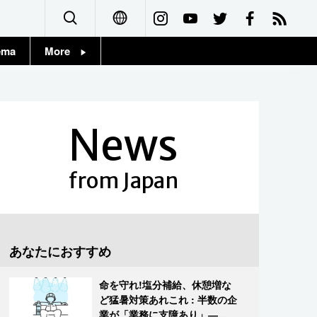
ema
More
English
Topics
简体字
Images
News
繁體字
People
Français
from Japan
東京
Español
お知らせ
العربية
あなたにおすすめ
Русский
命を守れ!塩分補給、休憩増な
ど猛暑対策あれこれ : 半数の企
業が「業務に支障あり」―帝