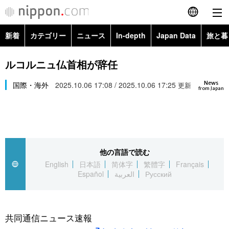
新着
カテゴリー
ニュース
In-depth
Japan Data
旅と暮
English
政治・外交
Topics
ルコルニュ仏首相が辞任
简体字
News
経済・ビジネス
国際・海外
2025.10.06 17:08 / 2025.10.06 17:25
Images
更新
繁體字
from Japan
カテゴリー
国際・海外
People
Français
政治・外交
ニュース
社会
東京
Español
他の言語で読む
経済・ビジネス
トップ
In-depth
文化
お知らせ
English
日本語
简体字
繁體字
Français
العربية
Español
العربية
Русский
国際
アーカイブ
Japan Data
科学・技術
Русский
社会
旅と暮らし
暮らし
共同通信ニュース速報