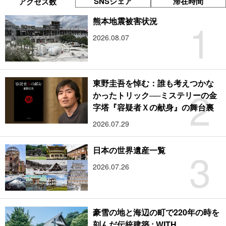
SNSシェア
滞在時間
アクセス数
1
熊本地震被害状況
2026.08.07
東野圭吾を悼む：誰も考えつかな
2
かったトリック──ミステリーの金
字塔『容疑者Ｘの献身』の舞台裏
2026.07.29
3
日本の世界遺産一覧
2026.07.26
豪雪の地と海辺の町で220年の時を
刻んだ伝統建築 : WITH