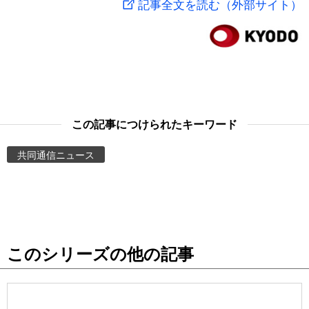
記事全文を読む（外部サイト）
スポーツ・東京2020
文化
動画/Live
科学・技術
Books
暮らし
Cinema
この記事につけられたキーワード
スポーツ・東京2020
Topics
共同通信ニュース
Images
People
このシリーズの他の記事
東京
お知らせ