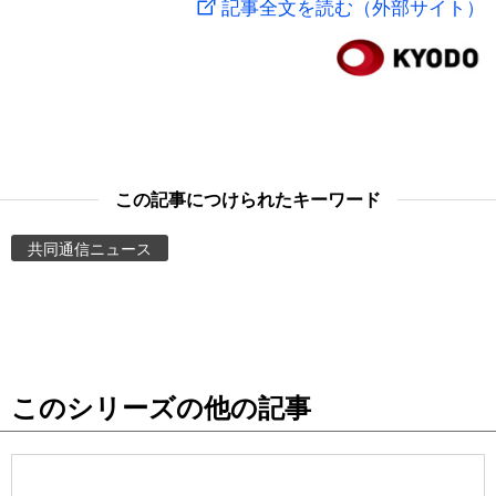
記事全文を読む（外部サイト）
スポーツ・東京2020
文化
動画/Live
科学・技術
Books
暮らし
Cinema
この記事につけられたキーワード
スポーツ・東京2020
Topics
共同通信ニュース
Images
People
このシリーズの他の記事
東京
お知らせ