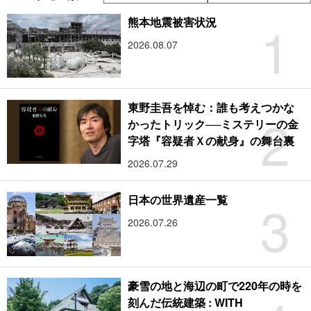
1
熊本地震被害状況
2026.08.07
東野圭吾を悼む：誰も考えつかな
2
かったトリック──ミステリーの金
字塔『容疑者Ｘの献身』の舞台裏
2026.07.29
3
日本の世界遺産一覧
2026.07.26
豪雪の地と海辺の町で220年の時を
刻んだ伝統建築 : WITH