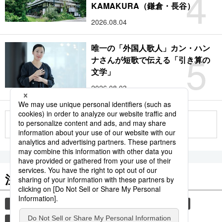
4
KAMAKURA（鎌倉・長谷）
2026.08.04
唯一の「外国人歌人」カン・ハン
5
ナさんが短歌で伝える「引き算の
文学」
2026.08.03
もっと見る
注目のキーワード
共同通信ニュース
気象・災害
旅
災害
観光
時事通信ニュース
気象庁
地震