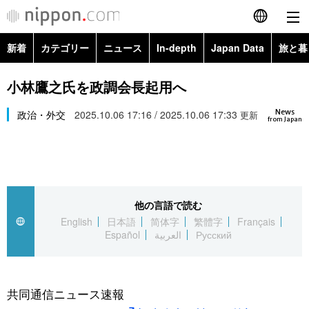
新着
カテゴリー
ニュース
In-depth
Japan Data
旅と暮
English
政治・外交
Topics
小林鷹之氏を政調会長起用へ
简体字
News
経済・ビジネス
政治・外交
2025.10.06 17:16 / 2025.10.06 17:33
Images
更新
繁體字
from Japan
カテゴリー
国際・海外
People
Français
政治・外交
ニュース
社会
東京
Español
他の言語で読む
経済・ビジネス
トップ
In-depth
文化
お知らせ
English
日本語
简体字
繁體字
Français
العربية
Español
العربية
Русский
国際
アーカイブ
Japan Data
科学・技術
Русский
社会
旅と暮らし
暮らし
共同通信ニュース速報